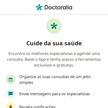
Men
Especialista Em Neonatologia
Filtros
Convênio
Mapa
Especialistas em Neonatologia
Cuide da sua saúde
Escolha a cidade onde você está buscando por um
Encontre os melhores especialistas e agende uma
especialista
consulta. Baixe o App e tenha acesso a ferramentas
exclusivas e gratuitas.
São Paulo
Rio de Janeiro
Vitória
Cam
Organize as suas consultas de um jeito
simples
Envie mensagens para os especialistas
Receba notificações