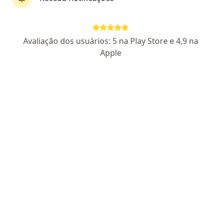
Dr. Walter Peres
·
Mais
Avaliação dos usuários: 5 na Play Store e 4,9 na
Especialista em neonatologia, Pediatra, Intensivista
250 opiniões
Apple
CRM 6941 MS
- RQE 3898 - RQE 3899
Endereço 1
Endereço 2
Teleconsulta
Rua Raul Pires Barbosa, 1119, Chácara Cachoeira -, Campo Grande
•
Mapa
Amae
Esse especialista não oferece agendamento online para esse endereço.
Solicite um atendimento