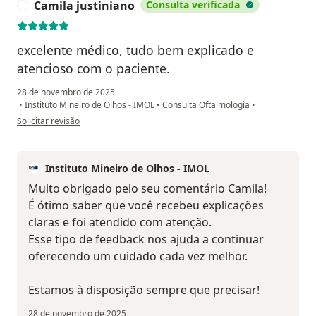
Camila justiniano
Consulta verificada
C
excelente médico, tudo bem explicado e
atencioso com o paciente.
28 de novembro de 2025
•
Instituto Mineiro de Olhos - IMOL
•
Consulta Oftalmologia
•
na opinião do utilizador Camila justiniano
Solicitar revisão
Instituto Mineiro de Olhos - IMOL
Muito obrigado pelo seu comentário Camila!
É ótimo saber que você recebeu explicações
claras e foi atendido com atenção.
Esse tipo de feedback nos ajuda a continuar
oferecendo um cuidado cada vez melhor.
Estamos à disposição sempre que precisar!
28 de novembro de 2025