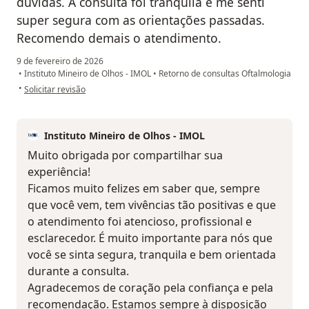
dúvidas. A consulta foi tranquila e me senti
super segura com as orientações passadas.
Recomendo demais o atendimento.
9 de fevereiro de 2026
•
Instituto Mineiro de Olhos - IMOL
•
Retorno de consultas Oftalmologia
na opinião do utilizador Yasmin Ferreira
•
Solicitar revisão
Instituto Mineiro de Olhos - IMOL
Muito obrigada por compartilhar sua
experiência!
Ficamos muito felizes em saber que, sempre
que você vem, tem vivências tão positivas e que
o atendimento foi atencioso, profissional e
esclarecedor. É muito importante para nós que
você se sinta segura, tranquila e bem orientada
durante a consulta.
Agradecemos de coração pela confiança e pela
recomendação. Estamos sempre à disposição