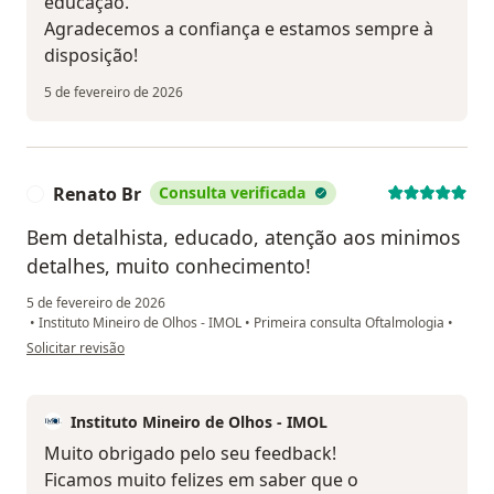
educação.
Agradecemos a confiança e estamos sempre à
disposição!
5 de fevereiro de 2026
Renato Br
Consulta verificada
R
Bem detalhista, educado, atenção aos minimos
detalhes, muito conhecimento!
5 de fevereiro de 2026
•
Instituto Mineiro de Olhos - IMOL
•
Primeira consulta Oftalmologia
•
na opinião do utilizador Renato Br
Solicitar revisão
Instituto Mineiro de Olhos - IMOL
Muito obrigado pelo seu feedback!
Ficamos muito felizes em saber que o