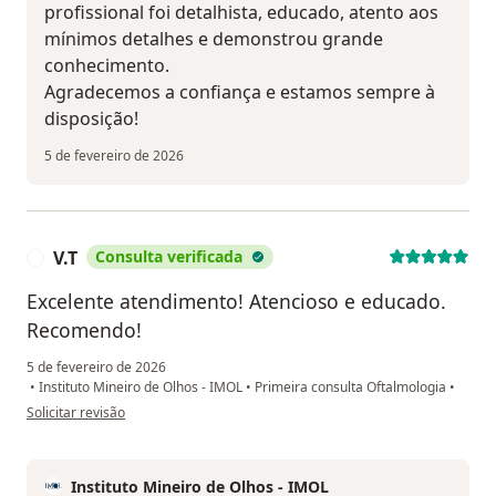
profissional foi detalhista, educado, atento aos
mínimos detalhes e demonstrou grande
conhecimento.
Agradecemos a confiança e estamos sempre à
disposição!
5 de fevereiro de 2026
V.T
Consulta verificada
V
Excelente atendimento! Atencioso e educado.
Recomendo!
5 de fevereiro de 2026
•
Instituto Mineiro de Olhos - IMOL
•
Primeira consulta Oftalmologia
•
na opinião do utilizador V.T
Solicitar revisão
Instituto Mineiro de Olhos - IMOL