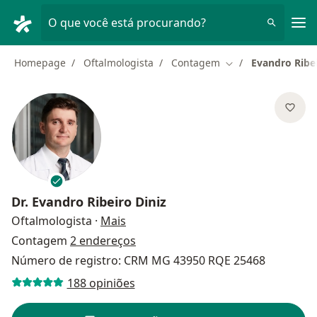
Men
O que você está procurando?
Homepage
Oftalmologista
Contagem
Evandro Ribei
Mudar de cidade
Dr.
Evandro Ribeiro Diniz
sobre as especializações
Oftalmologista
·
Mais
Contagem
2 endereços
Número de registro: CRM MG 43950 RQE 25468
188 opiniões