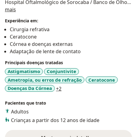
Hospital Oftalmológico de Sorocaba / Banco de Olhos
Sobre mim
de Sorocaba - HOS / BOS. Atualmente é oftalmologista
mais
do corpo clínico do Instituto Mineiro de Olhos - IMOL
Experiência em:
(Setores de Córnea, Lentes de Contato e Cirurgia
Cirurgia refrativa
Refrativa). Ex-Professor de Clínica Cirúrgica
Ceratocone
Especializada / Oftalmologia da Faculdade de Ciências
Córnea e doenças externas
Médicas de Minas Gerais - FCMMG. Ex-Coordenador
Adaptação de lente de contato
da Especialização em Oftalmologia do Instituto de
Olhos Ciências Médicas (IOCM). Doutor (PhD) pelo
Principais doenças tratadas
Programa de Pós-Graduação em Oftalmologia pela
Astigmatismo
Conjuntivite
Faculdade de Medicina da USP - São Paulo.
Ametropia, ou erros de refração
Ceratocone
a11y_sr_more_diseases
Doenças Da Córnea
+2
Pacientes que trato
Adultos
Crianças a partir dos 12 anos de idade