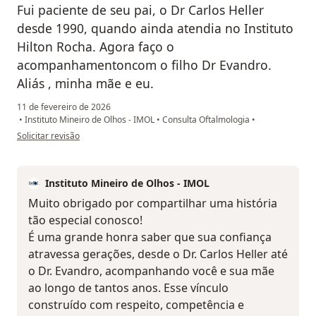
Fui paciente de seu pai, o Dr Carlos Heller
desde 1990, quando ainda atendia no Instituto
Hilton Rocha. Agora faço o
acompanhamentoncom o filho Dr Evandro.
Aliás , minha mãe e eu.
11 de fevereiro de 2026
•
Instituto Mineiro de Olhos - IMOL
•
Consulta Oftalmologia
•
na opinião do utilizador Rui José Soares.
Solicitar revisão
Instituto Mineiro de Olhos - IMOL
Muito obrigado por compartilhar uma história
tão especial conosco!
É uma grande honra saber que sua confiança
atravessa gerações, desde o Dr. Carlos Heller até
o Dr. Evandro, acompanhando você e sua mãe
ao longo de tantos anos. Esse vínculo
construído com respeito, competência e