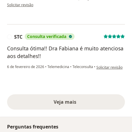
na opinião do utilizador Viviane Barbosa
Solicitar revisão
STC
Consulta verificada
S
Consulta ótima!! Dra Fabiana é muito atenciosa
aos detalhes!!
na opinião do utilizad
6 de fevereiro de 2026
•
Telemedicina
•
Teleconsulta
•
Solicitar revisão
Veja mais
opiniões acima
Perguntas frequentes