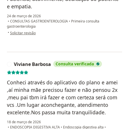
e empatia.
24 de março de 2026
•
CONSULTAS GASTROENTEROLOGIA
•
Primeira consulta
gastroenterologia
na opinião do utilizador Maisa Domingos Lopes
•
Solicitar revisão
Viviane Barbosa
Consulta verificada
V
Conheci através do aplicativo do plano e amei
,aí minha mãe precisou fazer e não pensou 2x
,meu pai tbm irá fazer e com certeza será com
vcs .Um lugar aconchegante, atendimento
excelente.Nos passa muita tranquilidade.
18 de março de 2026
•
ENDOSCOPIA DIGESTIVA ALTA
•
Endoscopia digestiva alta
•