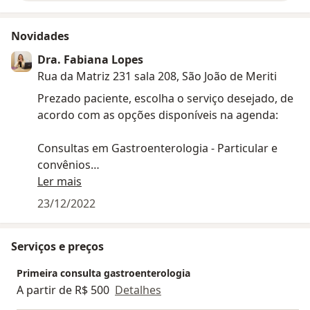
Novidades
Dra. Fabiana Lopes
Rua da Matriz 231 sala 208, São João de Meriti
Prezado paciente, escolha o serviço desejado, de
acordo com as opções disponíveis na agenda:
Consultas em Gastroenterologia - Particular e
convênios
Teleconsulta em Gastroenterologia - Particular
Ler mais
Endoscopia Digestiva Alta - Particular e
23/12/2022
convênios. Enviar pedido médico para
gastrodiagnosticorj@gmail.com
Serviços e preços
Consultas em Hepatologia - Dra Daniella Mouta -
Particular
Primeira consulta gastroenterologia
A partir de R$ 500
Detalhes