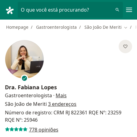
Men
O que você está procurando?
Homepage
Gastroenterologista
São João De Meriti
Mudar
Dra.
Fabiana Lopes
sobre as especializações
Gastroenterologista
·
Mais
São João de Meriti
3 endereços
Número de registro: CRM RJ 822361 RQE Nº: 23259
RQE Nº: 25946
778 opiniões