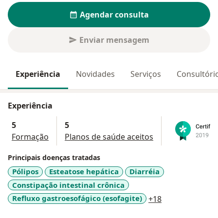
Agendar consulta
Enviar mensagem
Experiência
Novidades
Serviços
Consultóri
Experiência
5
5
Formação
Planos de saúde aceitos
Principais doenças tratadas
Pólipos
Esteatose hepática
Diarréia
Constipação intestinal crônica
a11y_sr_more_
Refluxo gastroesofágico (esofagite)
+18