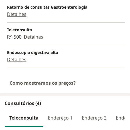
Estamos à disposição,
Retorno de consultas Gastroenterologia
Detalhes
Dra. Fabiana Lopes
Gastro Diagnóstico RJ
Teleconsulta
R$ 500
Detalhes
Endoscopia digestiva alta
Detalhes
Como mostramos os preços?
Consultórios (4)
Teleconsulta
Endereço 1
Endereço 2
Ender