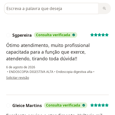
Pesquisar em opiniões
Sgpereira
Consulta verificada
S
Ótimo atendimento, muito profissional
capacitada para a função que exerce,
atendendo, tirando toda dúvida!!
6 de agosto de 2026
•
ENDOSCOPIA DIGESTIVA ALTA
•
Endoscopia digestiva alta
•
na opinião do utilizador Sgpereira
Solicitar revisão
Gleice Martins
Consulta verificada
G