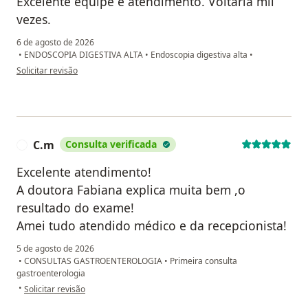
Excelente equipe e atendimento. Voltaria mil
vezes.
6 de agosto de 2026
•
ENDOSCOPIA DIGESTIVA ALTA
•
Endoscopia digestiva alta
•
na opinião do utilizador Gleice Martins
Solicitar revisão
C.m
Consulta verificada
C
Excelente atendimento!
A doutora Fabiana explica muita bem ,o
resultado do exame!
Amei tudo atendido médico e da recepcionista!
5 de agosto de 2026
•
CONSULTAS GASTROENTEROLOGIA
•
Primeira consulta
gastroenterologia
na opinião do utilizador C.m
•
Solicitar revisão