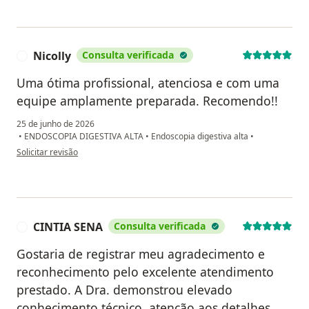
Nicolly
Consulta verificada
N
Uma ótima profissional, atenciosa e com uma
equipe amplamente preparada. Recomendo!!
25 de junho de 2026
•
ENDOSCOPIA DIGESTIVA ALTA
•
Endoscopia digestiva alta
•
na opinião do utilizador Nicolly
Solicitar revisão
CINTIA SENA
Consulta verificada
C
Gostaria de registrar meu agradecimento e
reconhecimento pelo excelente atendimento
prestado. A Dra. demonstrou elevado
conhecimento técnico, atenção aos detalhes,