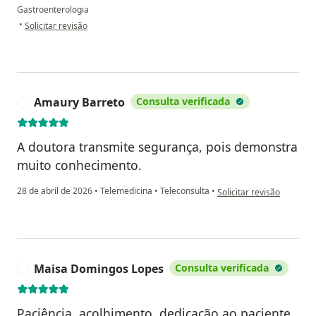
Gastroenterologia
na opinião do utilizador Bs
•
Solicitar revisão
Amaury Barreto
Consulta verificada
A
A doutora transmite segurança, pois demonstra
muito conhecimento.
na opinião do utilizador
28 de abril de 2026
•
Telemedicina
•
Teleconsulta
•
Solicitar revisão
Maisa Domingos Lopes
Consulta verificada
M
Paciência, acolhimento, dedicação ao paciente