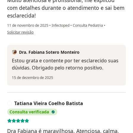
com detalhes durante o atendimento e sai bem
esclarecida!
11 de novembro de 2025
•
Infectoped
•
Consulta Pediatria
•
na opinião do utilizador Liliana Silveira
Solicitar revisão
Dra. Fabiana Sotero Monteiro
Estou grata e contente por ter esclarecido suas
dúvidas. Obrigado pelo retorno positivo.
15 de dezembro de 2025
Tatiana Vieira Coelho Batista
T
Consulta verificada
Dra Fabiana é maravilhosa. Atenciosa, calma,