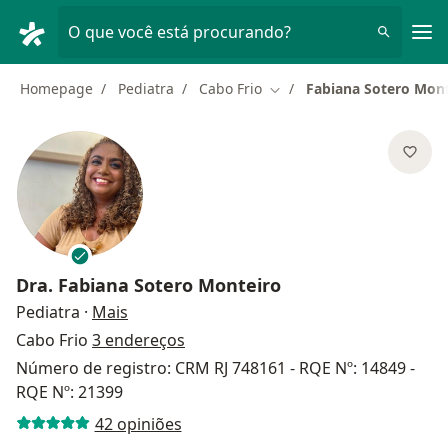
Men
O que você está procurando?
Homepage
Pediatra
Cabo Frio
Fabiana Sotero Mon
Mudar de cidade
Dra.
Fabiana Sotero Monteiro
sobre as especializações
Pediatra
·
Mais
Cabo Frio
3 endereços
Número de registro: CRM RJ 748161 - RQE Nº: 14849 -
RQE Nº: 21399
42 opiniões