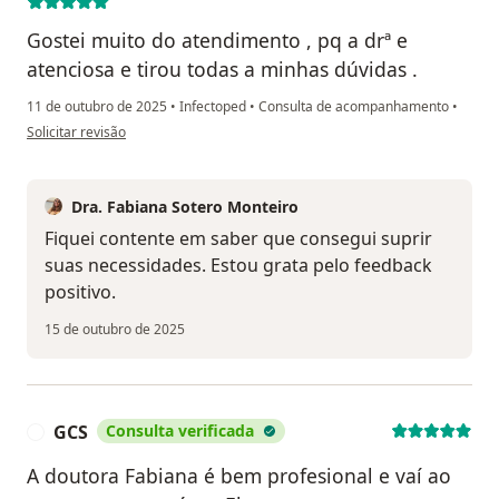
Gostei muito do atendimento , pq a drª e
atenciosa e tirou todas a minhas dúvidas .
11 de outubro de 2025
•
Infectoped
•
Consulta de acompanhamento
•
na opinião do utilizador Claudia Pereira Fagundes Netto
Solicitar revisão
Dra. Fabiana Sotero Monteiro
Fiquei contente em saber que consegui suprir
suas necessidades. Estou grata pelo feedback
positivo.
15 de outubro de 2025
GCS
Consulta verificada
G
A doutora Fabiana é bem profesional e vaí ao