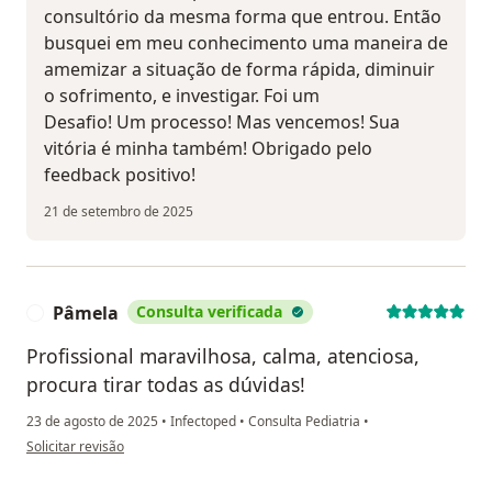
consultório da mesma forma que entrou. Então
busquei em meu conhecimento uma maneira de
amemizar a situação de forma rápida, diminuir
o sofrimento, e investigar. Foi um
Desafio! Um processo! Mas vencemos! Sua
vitória é minha também! Obrigado pelo
feedback positivo!
21 de setembro de 2025
Pâmela
Consulta verificada
P
Profissional maravilhosa, calma, atenciosa,
procura tirar todas as dúvidas!
23 de agosto de 2025
•
Infectoped
•
Consulta Pediatria
•
na opinião do utilizador Pâmela
Solicitar revisão