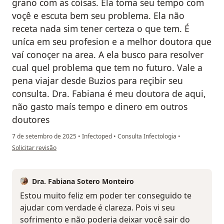
grano com as coísas. Ela toma seu tempo com
voçê e escuta bem seu problema. Ela não
receta nada sim tener certeza o que tem. É
uníca em seu profesion e a melhor doutora que
vaí conoçer na area. A ela busco para resolver
cual quel problema que tem no futuro. Vale a
pena viajar desde Buzios para reçibir seu
consulta. Dra. Fabiana é meu doutora de aqui,
não gasto maís tempo e dinero em outros
doutores
7 de setembro de 2025
•
Infectoped
•
Consulta Infectologia
•
na opinião do utilizador GCS
Solicitar revisão
Dra. Fabiana Sotero Monteiro
Estou muito feliz em poder ter conseguido te
ajudar com verdade é clareza. Pois vi seu
sofrimento e não poderia deixar você sair do