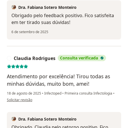
Dra. Fabiana Sotero Monteiro
Obrigado pelo feedback positivo. Fico satisfeita
em ter tirado suas dúvidas!
6 de setembro de 2025
Claudia Rodrigues
Consulta verificada
C
Atendimento por excelência! Tirou todas as
minhas dúvidas, muito bom, amei!
18 de agosto de 2025
•
Infectoped
•
Primeira consulta Infectologia
•
na opinião do utilizador Claudia Rodrigues
Solicitar revisão
Dra. Fabiana Sotero Monteiro
Obrigado, Claudia pelo retorno positivo. Fico