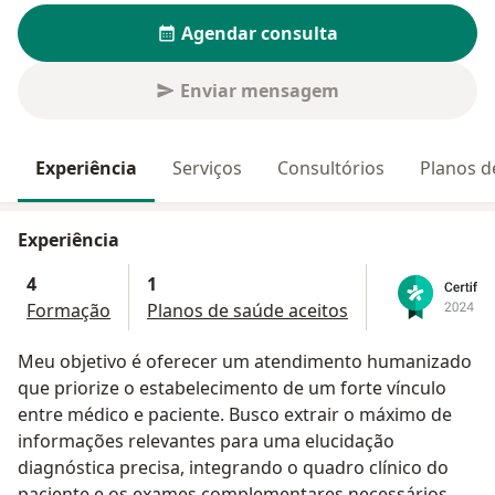
Agendar consulta
Enviar mensagem
Experiência
Serviços
Consultórios
Planos d
Experiência
4
1
Formação
Planos de saúde aceitos
Meu objetivo é oferecer um atendimento humanizado
que priorize o estabelecimento de um forte vínculo
entre médico e paciente. Busco extrair o máximo de
informações relevantes para uma elucidação
diagnóstica precisa, integrando o quadro clínico do
paciente e os exames complementares necessários.