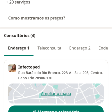
+ 20 serviços
Como mostramos os preços?
Consultórios (4)
Endereço 1
Teleconsulta
Endereço 2
Endere
Infectoped
Rua Barão do Rio Branco, 223-A - Sala 208,
Centro
,
Cabo Frio
28906-170
Ampliar o mapa
abre num novo separador
Disponibilidade