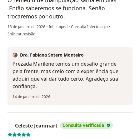
O remédio de manipulação sairia em dias
.Então saberemos se funciona. Senão
trocaremos por outro.
13 de janeiro de 2026
•
Infectoped
•
Consulta Infectologia
•
na opinião do utilizador Marilene Lopes
Solicitar revisão
Dra. Fabiana Sotero Monteiro
Prezada Marilene temos um desafio grande
pela frente, mas creio com a experiência que
adquiri que vai dar tudo certo. Agradeço sua
confiança.
14 de janeiro de 2026
Celeste Jeanmart
Consulta verificada
C