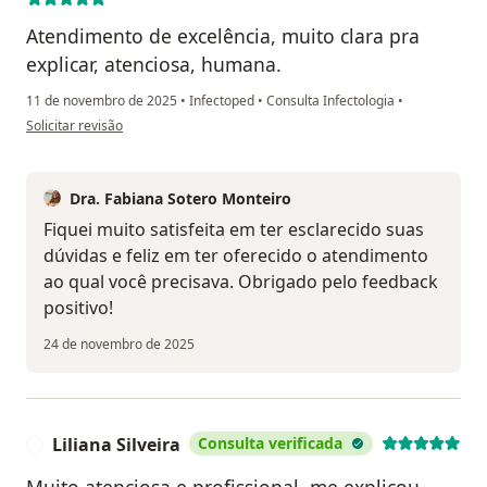
Atendimento de excelência, muito clara pra
explicar, atenciosa, humana.
11 de novembro de 2025
•
Infectoped
•
Consulta Infectologia
•
na opinião do utilizador Julliana Rodrigues
Solicitar revisão
Dra. Fabiana Sotero Monteiro
Fiquei muito satisfeita em ter esclarecido suas
dúvidas e feliz em ter oferecido o atendimento
ao qual você precisava. Obrigado pelo feedback
positivo!
24 de novembro de 2025
Liliana Silveira
Consulta verificada
L
Muito atenciosa e profissional, me explicou