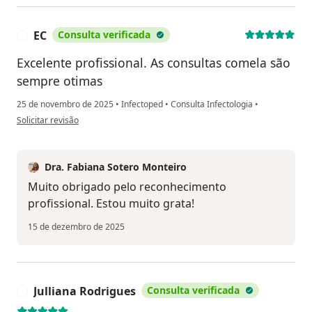
EC
Consulta verificada
E
Excelente profissional. As consultas comela são
sempre otimas
25 de novembro de 2025
•
Infectoped
•
Consulta Infectologia
•
na opinião do utilizador EC
Solicitar revisão
Dra. Fabiana Sotero Monteiro
Muito obrigado pelo reconhecimento
profissional. Estou muito grata!
15 de dezembro de 2025
Julliana Rodrigues
Consulta verificada
J