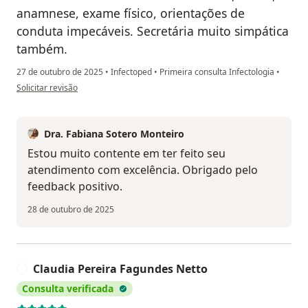
anamnese, exame físico, orientações de
conduta impecáveis. Secretária muito simpática
também.
27 de outubro de 2025
•
Infectoped
•
Primeira consulta Infectologia
•
na opinião do utilizador Tatiana Vieira Coelho Batista
Solicitar revisão
Dra. Fabiana Sotero Monteiro
Estou muito contente em ter feito seu
atendimento com excelência. Obrigado pelo
feedback positivo.
28 de outubro de 2025
Claudia Pereira Fagundes Netto
C
Consulta verificada