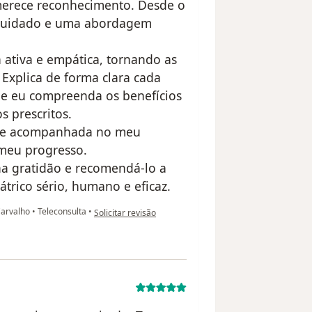
merece reconhecimento. Desde o
 cuidado e uma abordagem
 ativa e empática, tornando as
 Explica de forma clara cada
ue eu compreenda os benefícios
s prescritos.
nte acompanhada no meu
 meu progresso.
ha gratidão e recomendá-lo a
rico sério, humano e eficaz.
na opinião do utilizador Joyce Fernandes Avarelo
 Carvalho
•
Teleconsulta
•
Solicitar revisão