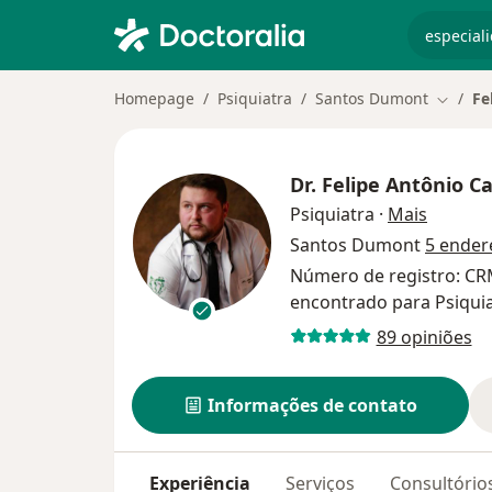
especiali
Homepage
Psiquiatra
Santos Dumont
Fe
Mudar 
Dr.
Felipe Antônio C
sobre a
Psiquiatra
·
Mais
Santos Dumont
5 ender
Número de registro: C
encontrado para Psiquia
89 opiniões
Informações de contato
Experiência
Serviços
Consultório