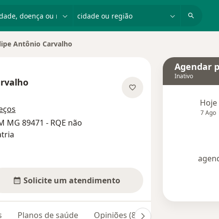
dade, doença ou nome
cidade ou região
lipe Antônio Carvalho
de cidade
Agendar p
Inativo
arvalho
s especializações
Hoje
eços
7 Ago
RM MG 89471 - RQE não
tria
agend
Solicite um atendimento
s
Planos de saúde
Opiniões (89)
Dúvidas respond