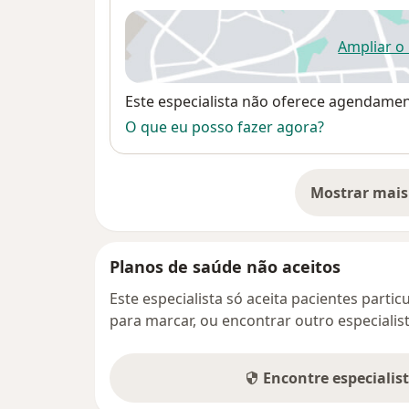
Ampliar o
ab
Disponibilidade
Este especialista não oferece agendame
O que eu posso fazer agora?
Mostrar mais
so
Planos de saúde não aceitos
Este especialista só aceita pacientes parti
para marcar, ou encontrar outro especialis
Encontre especialis