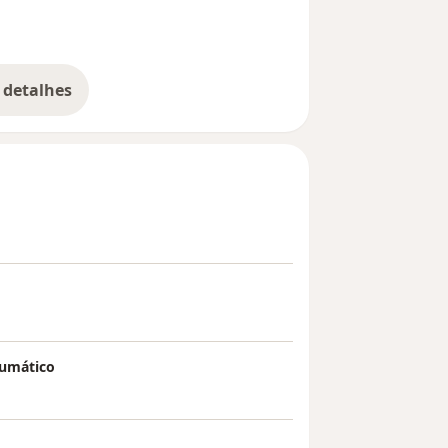
 detalhes
bre a experiência
aumático