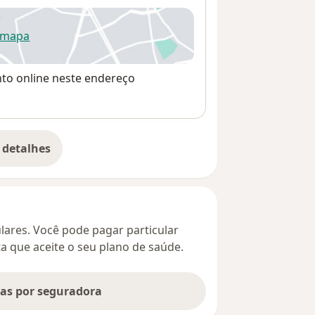
 mapa
re num novo separador
nto online neste endereço
 detalhes
bre o endereço
culares. Você pode pagar particular
ta que aceite o seu plano de saúde.
tas por seguradora