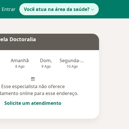
Entrar
Você atua na área da saúde?
ela Doctoralia
Amanhã
Dom,
Segunda-feira
Ter,
Qu
8 Ago
9 Ago
10 Ago
11 Ago
12 Ag
Esse especialista não oferece
amento online para esse endereço.
Solicite um atendimento
idas (14)