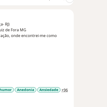
- RJ)
Juiz de Fora MG
a11y_sr_more_diseas
 humor
Anedonia
Ansiedade
+96