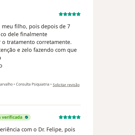
 meu filho, pois depois de 7
ico dele finalmente
 o tratamento corretamente.
atenção e zelo fazendo com que
o
o
na opinião do utilizador Sarah N.C.
 Carvalho
•
Consulta Psiquiatria
•
Solicitar revisão
 verificada
riência com o Dr. Felipe, pois