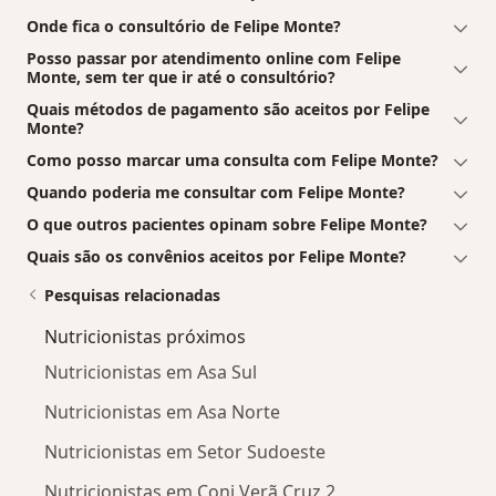
emagrecimento que definimos juntos.
Onde fica o consultório de Felipe Monte?
Posso passar por atendimento online com Felipe
Esse monitoramento será feito através de um curto
Monte, sem ter que ir até o consultório?
check-in que enviarei a cada 15 dias pelo WhatsApp
Quais métodos de pagamento são aceitos por Felipe
para você preencher. Ele é bem curto e objetivo; em
Monte?
menos de 5 minutos você preenche.
Como posso marcar uma consulta com Felipe Monte?
Quando poderia me consultar com Felipe Monte?
Aqui você não terá uma dieta engessada e monótona;
ela será ajustada quando necessário.
O que outros pacientes opinam sobre Felipe Monte?
Quais são os convênios aceitos por Felipe Monte?
O quarto passo é o momento em que vamos
Pesquisas relacionadas
comemorar sua conquista. Nessa etapa, você já estará
com o corpo e saúde que deseja.
Nutricionistas próximos
Nutricionistas em Asa Sul
Você vai estar realizada em poder usar aquela peça de
roupa que sempre quis, mas não se sentia bem em
Nutricionistas em Asa Norte
usar com o corpo anterior. Imagine-se nesse exato
Nutricionistas em Setor Sudoeste
momento, tendo essa realização, pois agora você sabe
que isso é possível!
Nutricionistas em Conj Verã Cruz 2