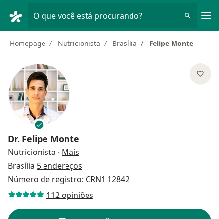
Men
O que você está procurando?
Homepage
Nutricionista
Brasília
Felipe Monte
Dr.
Felipe Monte
sobre as especializações
Nutricionista
·
Mais
Brasília
5 endereços
Número de registro: CRN1 12842
112 opiniões