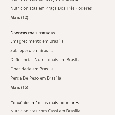
Nutricionistas em Praça Dos Três Poderes
Além de todo esse acompanhamento exclusivo, se
você entrar em uma das vagas da Consultoria
Mais (12)
Premium disponíveis, você ganhará sem custo
Mais na categoria: Nutricionistas próximos
adicional os seguintes bônus:
Doenças mais tratadas
Emagrecimento em Brasília
Bônus 1: Coletânea de e-books com diversas opções
de refeições livres.
Sobrepeso em Brasília
Deficiências Nutricionais em Brasília
Ninguém consegue passar a vida toda comendo
somente alimentos nutritivos. Um emagrecimento
Obesidade em Brasília
inteligente te permite fazer refeições livres nos finais
Perda De Peso em Brasília
de semana.
Mais (15)
Nessa coletânea de e-books, você terá acesso a
Mais na categoria: Doenças mais tratadas
diversos tipos de refeições livres de até 1000 calorias.
Convênios médicos mais populares
Essa é uma quantidade de calorias segura para
consumir nas 2 refeições livres da semana.
Nutricionistas com Cassi em Brasília