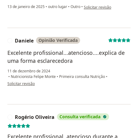
na opinião do utilizador V.R.C.
13 de janeiro de 2025
•
outro lugar
•
Outro
•
Solicitar revisão
Através da anamnese, vou conhecer bem você para
que possamos traçar o melhor planejamento dietético
de acordo com suas necessidades, rotina e alimentos
que mais gosta.
Daniele
Opinião Verificada
D
O segundo passo será uma consulta por vídeo
Excelente profissional...atencioso....explica de
chamada. Nessa consulta, apresentarei o plano de
uma forma esclarecedora
ação e planejamento detalhado que preparei para
11 de dezembro de 2024
você, levando em consideração sua rotina,
•
Nutricionista Felipe Monte
•
Primeira consulta Nutrição
•
preferências alimentares e todos os aspectos
na opinião do utilizador Daniele
Solicitar revisão
individuais relatados na anamnese.
Nessa consulta online, vamos definir juntos suas
metas, todos os detalhes da sua dieta e soluções para
possíveis dificuldades que você possa ter.
Rogério Oliveira
Consulta verificada
R
Só entregarei o plano de ação completo após você
Excelente profissional, atencioso durante a