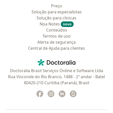
capacitados e renomados.
Preço
Composta por:
Solução para especialistas
Solução para clinicas
Atividades físicas: HIIT, pilates, funcional, musculação,
Noa Notes
novo
força, dança, ginástica laboral…
Conteúdos
Mente: yoga, meditação…
Termos de uso
Alerta de segurança
Terapias guiadas: Para os momentos mais calmos,
Central de Ajuda para clientes
aqui você encontra áudios reflexivos, mensagens
Contato
bíblicas, conduções anti-ansiedade, mensagens
Doctoralia - Homepage
motivacionais, vida amorosa, perder o medo,
Doctoralia Brasil Serviços Online e Software Ltda
melhorar insônia, estudos, trabalho e muito mais!
Rua Visconde do Rio Branco, 1488 - 2º andar - Batel
80420-210 Curitiba (Paraná), Brasil
Bônus 3: E-book Guia de Organização de Dieta:
Facebook
abre num novo separador
Instagram
abre num novo separador
Linkedin
abre num novo separad
Glassdoor
abre num novo se
Uma das coisas que mais impedem as pessoas de
seguir uma dieta saudável é a falta de organização.
Isso faz com que acabem comendo qualquer coisa por