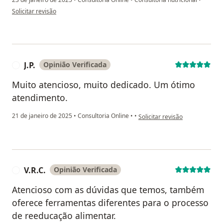
na opinião do utilizador Rose
Solicitar revisão
Esqueça as dietas restritivas e abrace a flexibilidade e
a praticidade. Aqui o cardápio se adapta a você, não o
contrário.
A Consultoria Premium funciona da seguinte maneira:
J.P.
Opinião Verificada
J
Muito atencioso, muito dedicado. Um ótimo
Assim que você entrar na consultoria, enviarei uma
atendimento.
anamnese (questionário) para preencher. Nessa
anamnese, vou perguntar tudo o que é importante
na opinião do utilizador J.P.
21 de janeiro de 2025
•
Consultoria Online
•
•
Solicitar revisão
para te ajudar a alcançar seu objetivo:
Atividade física
Alimentação
V.R.C.
Opinião Verificada
V
Sono
Rotina semanal
Atencioso com as dúvidas que temos, também
Saúde
oferece ferramentas diferentes para o processo
Objetivos
de reeducação alimentar.
E mais...