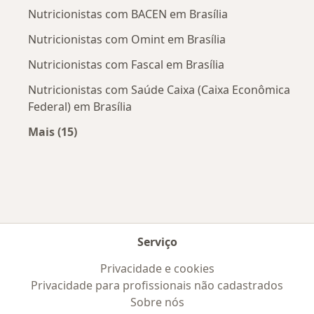
Nutricionistas com BACEN em Brasília
Essas refeições livres são extremamente importantes
para a sua adesão ao protocolo de emagrecimento,
Nutricionistas com Omint em Brasília
pois tornarão o processo mais prazeroso e seguro.
Nutricionistas com Fascal em Brasília
Porque essas refeições estarão dentro do
Nutricionistas com Saúde Caixa (Caixa Econômica
planejamento, isso te permitirá comer o que mais
Federal) em Brasília
gosta sem peso na consciência.
Mais (15)
Você poderá comer nessas refeições livres seus
Mais na categoria: Convênios médicos mais po
alimentos favoritos como hambúrguer, pizza, batata
frita, chocolate, sorvete, etc.
Ou seja, você vai emagrecer e ter mais saúde,
comendo seus alimentos preferidos. Isso é equilíbrio,
isso é saúde mental!
Serviço
Privacidade e cookies
Bônus 2: Acesso à plataforma de exercício físico
Privacidade para profissionais não cadastrados
online.
Sobre nós