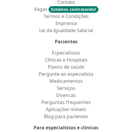
Contato
Se você é o tipo de pessoa que não gosta de praticar
Vagas
Estamos contratando!
musculação em academia ou qualquer outra atividade
Termos e Condições
fora de casa, ou não tem muito tempo para praticar
Imprensa
atividade física, a plataforma Move Health foi feita
Lei da Igualdade Salarial
para você.
Pacientes
Nela, você terá acesso a diversas modalidades de
exercícios práticos e rápidos, que irão acelerar seu
Especialistas
processo de emagrecimento e, principalmente,
Clínicas e Hospitais
melhorar sua saúde e disposição durante o dia.
Planos de saúde
Pergunte ao especialista
E o melhor de tudo, você vai poder escolher a
Medicamentos
modalidade de exercício físico que mais gosta para
Serviços
praticar no conforto da sua casa. Isso vai tornar todo
Doencas
o processo de emagrecimento mais confortável,
Perguntas frequentes
prático e prazeroso.
Aplicações móveis
Blog para pacientes
A Move Health é uma plataforma de cuidados físico e
Para especialistas e clínicas
mental, com o crivo científico de profissionais