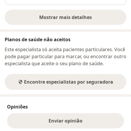
Depois de estudar todas as dificuldades enfrentadas
Mostrar mais detalhes
no processo de emagrecimento das minhas 6 mil
sobre o endereço
alunas/pacientes, criei um poderoso método que vai
blindar você desses problemas.
Planos de saúde não aceitos
Vou listar aqui alguns dos principais problemas que
Este especialista só aceita pacientes particulares. Você
impedem as pessoas de emagrecer e se manter
pode pagar particular para marcar, ou encontrar outro
magras, que percebi ao longo desses anos. Talvez
especialista que aceite o seu plano de saúde.
você se identifique com alguns:
Encontre especialistas por seguradora
Restrição alimentar: Uma dieta que não considera as
preferências individuais de sabor e alimentos favoritos
pode resultar em desmotivação, privação, maior
probabilidade de trapaças, menor adesão a longo
Opiniões
prazo, desenvolvimento de uma relação negativa com
a comida e dificuldade em adquirir hábitos
Enviar opinião
alimentares sustentáveis.