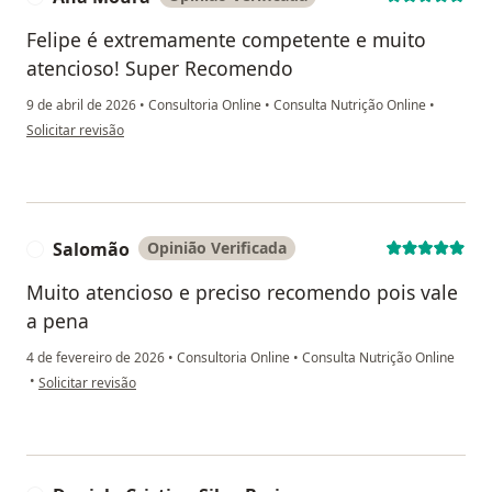
ganho de peso pode desacelerar o metabolismo e
tornar mais difícil a perda de peso consistente. Isso
Felipe é extremamente competente e muito
também pode causar frustração e impactar
atencioso! Super Recomendo
negativamente a motivação.
9 de abril de 2026
•
Consultoria Online
•
Consulta Nutrição Online
•
na opinião do utilizador Ana Moura
Solicitar revisão
Automonitoramento: A falta de acompanhamento e
registro de alimentos consumidos, atividades físicas e
progresso pode resultar em uma perda de controle
sobre o processo de emagrecimento.
Salomão
Opinião Verificada
S
Falta de apoio: Emagrecer pode ser desafiador, e a
Muito atencioso e preciso recomendo pois vale
falta de apoio social de amigos, familiares ou
a pena
profissionais de saúde pode dificultar ainda mais a
jornada.
4 de fevereiro de 2026
•
Consultoria Online
•
Consulta Nutrição Online
na opinião do utilizador Salomão
•
Solicitar revisão
Frustração com a velocidade do resultado: A perda de
peso muitas vezes não é linear e pode ocorrer em
ritmo mais lento do que as pessoas esperam. A
frustração com a falta de resultados imediatos pode