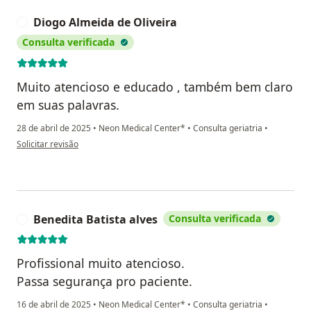
Diogo Almeida de Oliveira
D
Consulta verificada
Muito atencioso e educado , também bem claro
em suas palavras.
28 de abril de 2025
•
Neon Medical Center*
•
Consulta geriatria
•
na opinião do utilizador Diogo Almeida de Oliveira
Solicitar revisão
Benedita Batista alves
Consulta verificada
B
Profissional muito atencioso.
Passa segurança pro paciente.
16 de abril de 2025
•
Neon Medical Center*
•
Consulta geriatria
•