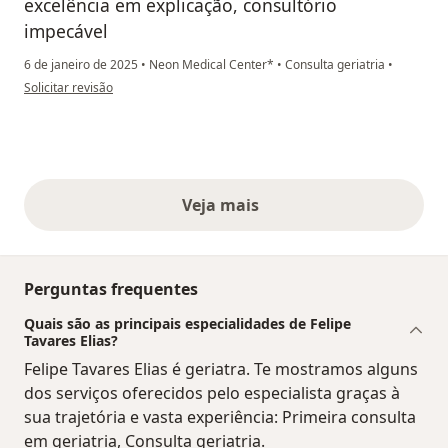
excelência em explicação, consultório
impecável
6 de janeiro de 2025
•
Neon Medical Center*
•
Consulta geriatria
•
na opinião do utilizador Mariana Barbosa de Jesus Monteiro
Solicitar revisão
Veja mais
opiniões acima
Perguntas frequentes
Quais são as principais especialidades de Felipe
Tavares Elias?
Felipe Tavares Elias é geriatra. Te mostramos alguns
dos serviços oferecidos pelo especialista graças à
sua trajetória e vasta experiência: Primeira consulta
em geriatria, Consulta geriatria.