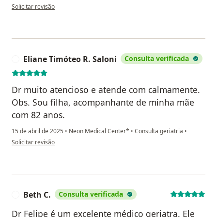
na opinião do utilizador Benedita Batista alves
Solicitar revisão
Eliane Timóteo R. Saloni
Consulta verificada
E
Dr muito atencioso e atende com calmamente.
Obs. Sou filha, acompanhante de minha mãe
com 82 anos.
15 de abril de 2025
•
Neon Medical Center*
•
Consulta geriatria
•
na opinião do utilizador Eliane Timóteo R. Saloni
Solicitar revisão
Beth C.
Consulta verificada
B
Dr Felipe é um excelente médico geriatra. Ele