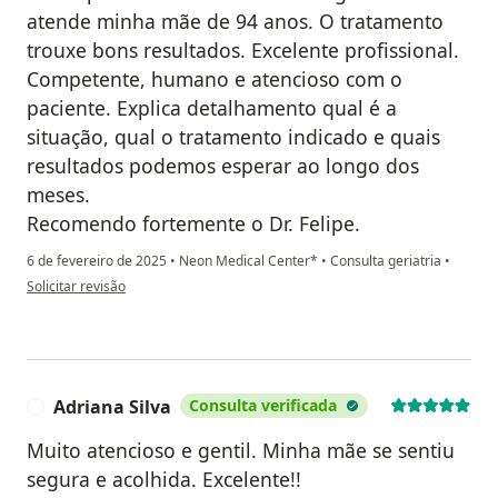
atende minha mãe de 94 anos. O tratamento
trouxe bons resultados. Excelente profissional.
Competente, humano e atencioso com o
paciente. Explica detalhamento qual é a
situação, qual o tratamento indicado e quais
resultados podemos esperar ao longo dos
meses.
Recomendo fortemente o Dr. Felipe.
6 de fevereiro de 2025
•
Neon Medical Center*
•
Consulta geriatria
•
na opinião do utilizador Beth C.
Solicitar revisão
Adriana Silva
Consulta verificada
A
Muito atencioso e gentil. Minha mãe se sentiu
segura e acolhida. Excelente!!