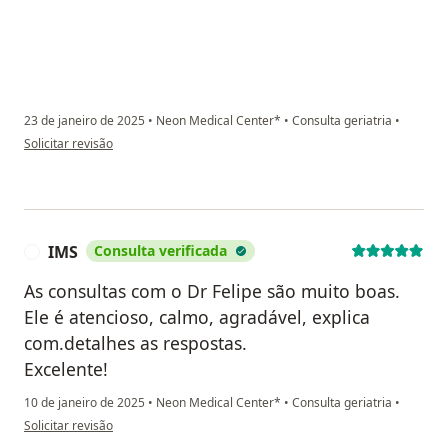
23 de janeiro de 2025
•
Neon Medical Center*
•
Consulta geriatria
•
na opinião do utilizador Adriana Silva
Solicitar revisão
IMS
Consulta verificada
I
As consultas com o Dr Felipe são muito boas.
Ele é atencioso, calmo, agradável, explica
com.detalhes as respostas.
Excelente!
10 de janeiro de 2025
•
Neon Medical Center*
•
Consulta geriatria
•
na opinião do utilizador IMS
Solicitar revisão