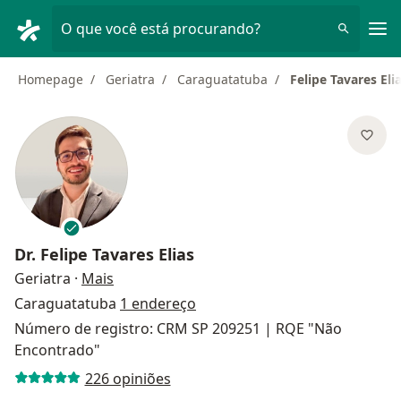
Men
O que você está procurando?
Homepage
Geriatra
Caraguatatuba
Felipe Tavares Eli
Dr.
Felipe Tavares Elias
sobre as especializações
Geriatra
·
Mais
Caraguatatuba
1 endereço
Número de registro: CRM SP 209251 | RQE "Não
Encontrado"
226 opiniões