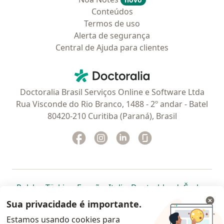
Conteúdos
Termos de uso
Alerta de segurança
Central de Ajuda para clientes
Contato
Doctoralia - Homepage
Doctoralia Brasil Serviços Online e Software Ltda
Rua Visconde do Rio Branco, 1488 - 2º andar - Batel
80420-210 Curitiba (Paraná), Brasil
Facebook
abre num novo separador
Instagram
abre num novo separador
Linkedin
abre num novo separad
Glassdoor
abre num novo se
abre num novo separador
abre num novo separador
abre num novo separador
abre num novo separado
abre num n
abre
Polska
,
Türkiye
,
España
,
Italia
,
Deutschland
,
Česko
,
abre num novo separador
abre num novo separador
abre num novo separador
abre num novo separa
abre num no
abre n
Portugal
,
México
,
Chile
,
Brasil
,
Argentina
,
Perú
,
Sua privacidade é importante.
abre num novo separad
Colombia
Estamos usando cookies para