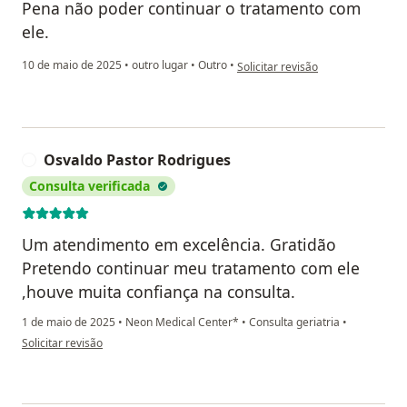
Pena não poder continuar o tratamento com
ele.
na opinião do utilizador Margaret
10 de maio de 2025
•
outro lugar
•
Outro
•
Solicitar revisão
Osvaldo Pastor Rodrigues
O
Consulta verificada
Um atendimento em excelência. Gratidão
Pretendo continuar meu tratamento com ele
,houve muita confiança na consulta.
1 de maio de 2025
•
Neon Medical Center*
•
Consulta geriatria
•
na opinião do utilizador Osvaldo Pastor Rodrigues
Solicitar revisão