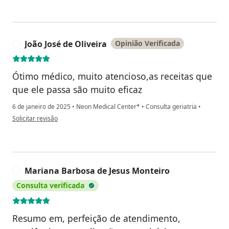
João José de Oliveira
Opinião Verificada
J
Ótimo médico, muito atencioso,as receitas que
que ele passa são muito eficaz
6 de janeiro de 2025
•
Neon Medical Center*
•
Consulta geriatria
•
na opinião do utilizador João José de Oliveira
Solicitar revisão
Mariana Barbosa de Jesus Monteiro
M
Consulta verificada
Resumo em, perfeição de atendimento,