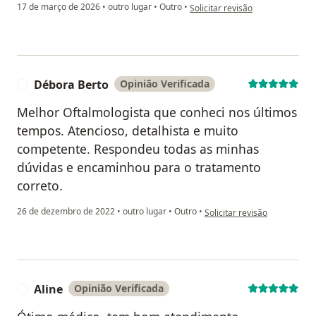
na opinião do utilizador C.M.F
17 de março de 2026
•
outro lugar
•
Outro
•
Solicitar revisão
Débora Berto
Opinião Verificada
D
Melhor Oftalmologista que conheci nos últimos
tempos. Atencioso, detalhista e muito
competente. Respondeu todas as minhas
dúvidas e encaminhou para o tratamento
correto.
na opinião do utilizador Déb
26 de dezembro de 2022
•
outro lugar
•
Outro
•
Solicitar revisão
Aline
Opinião Verificada
A