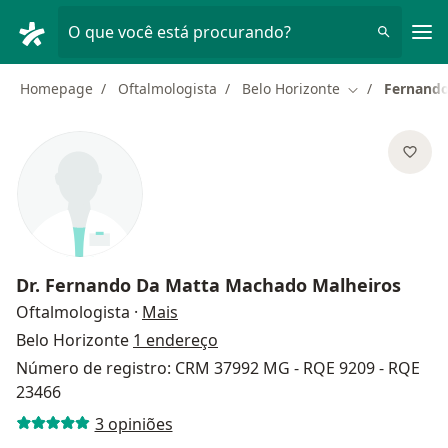
Men
O que você está procurando?
Homepage
Oftalmologista
Belo Horizonte
Fernando
Mudar de cida
Dr.
Fernando Da Matta Machado Malheiros
sobre as especializações
Oftalmologista
·
Mais
Belo Horizonte
1 endereço
Número de registro: CRM 37992 MG - RQE 9209 - RQE
23466
3 opiniões