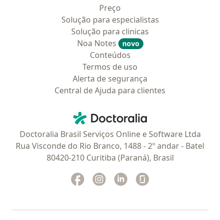
Preço
Solução para especialistas
Solução para clinicas
Noa Notes
novo
Conteúdos
Termos de uso
Alerta de segurança
Central de Ajuda para clientes
Contato
Doctoralia - Homepage
Doctoralia Brasil Serviços Online e Software Ltda
Rua Visconde do Rio Branco, 1488 - 2º andar - Batel
80420-210 Curitiba (Paraná), Brasil
Facebook
abre num novo separador
Instagram
abre num novo separador
Linkedin
abre num novo separad
Glassdoor
abre num novo se