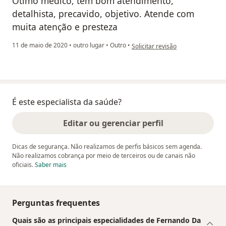
Ótimo médico, tem bom atendimento,
detalhista, precavido, objetivo. Atende com
muita atenção e presteza
na opinião do utilizador Aline
11 de maio de 2020
•
outro lugar
•
Outro
•
Solicitar revisão
É este especialista da saúde?
Editar ou gerenciar perfil
Dicas de segurança. Não realizamos de perfis básicos sem agenda.
Não realizamos cobrança por meio de terceiros ou de canais não
oficiais.
Saber mais
Perguntas frequentes
Quais são as principais especialidades de Fernando Da