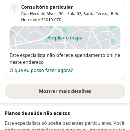
Consultório particular
Rua Hermilo Alves, 56 - Sala 07,
Santa Tereza
,
Belo
Horizonte
31010-070
Ampliar o mapa
abre num novo separador
Disponibilidade
Este especialista não oferece agendamento online
neste endereço
O que eu posso fazer agora?
Mostrar mais detalhes
sobre o endereço
Planos de saúde não aceitos
Este especialista só aceita pacientes particulares. Você