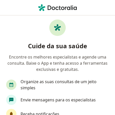
Men
Fisioterapeuta • Belo Horizonte, Minas Gerais MG
Filtros
Convênio:
Sul América Saúde
Fisioterapeutas Sul América Saúde em Belo
Cuide da sua saúde
Horizonte
Encontre os melhores especialistas e agende uma
consulta. Baixe o App e tenha acesso a ferramentas
exclusivas e gratuitas.
Organize as suas consultas de um jeito
simples
Dra. Raquel Santos Fagundes .
Envie mensagens para os especialistas
·
Mais
Fisioterapeuta
31 opiniões
Receba notificações