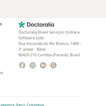
Contato
Doctoralia - Homepage
as
Doctoralia Brasil Serviços Online e
Software Ltda
Rua Visconde do Rio Branco, 1488 -
2º andar - Batel
80420-210 Curitiba (Paraná), Brasil
Facebook
abre num novo separador
Instagram
abre num novo separador
Linkedin
abre num novo separador
Glassdoor
abre num novo separador
es
dor
 separador
 novo separador
re num novo separador
abre num novo separador
abre num novo separador
abre num novo separador
rgentina
,
Perú
,
Colombia