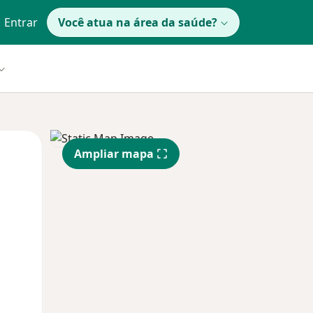
Entrar
Você atua na área da saúde?
Qua
Qui,
Sex,
Ampliar mapa
12 Ago
13 Ago
14 Ago