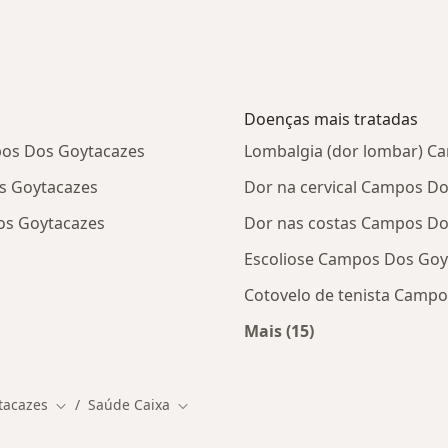
Doenças mais tratadas
pos Dos Goytacazes
Lombalgia (dor lombar) C
s Goytacazes
Dor na cervical Campos D
os Goytacazes
Dor nas costas Campos Do
Escoliose Campos Dos Goy
Cotovelo de tenista Camp
Mais (15)
Mais na categoria: D
tacazes
Saúde Caixa
Mudar de cidade
Mudar de cidade