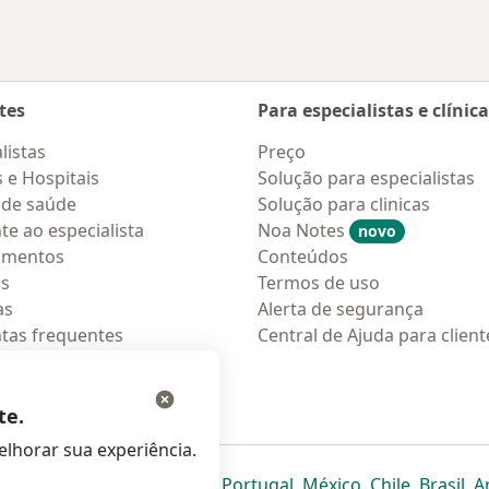
tes
Para especialistas e clínic
listas
Preço
s e Hospitais
Solução para especialistas
 de saúde
Solução para clinicas
te ao especialista
Noa Notes
novo
amentos
Conteúdos
os
Termos de uso
as
Alerta de segurança
tas frequentes
Central de Ajuda para client
ções móveis
ara pacientes
te.
lhorar sua experiência.
eparador
 novo separador
bre num novo separador
abre num novo separador
abre num novo separador
abre num novo separador
abre num novo separa
abre num novo
abre num
ab
Italia
,
Deutschland
,
Česko
,
Portugal
,
México
,
Chile
,
Brasil
,
A