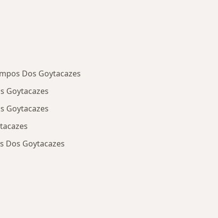
ampos Dos Goytacazes
os Goytacazes
s Goytacazes
tacazes
os Dos Goytacazes
oenças mais tratadas