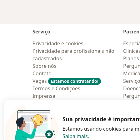
Serviço
Pacien
Privacidade e cookies
Especia
Privacidade para profissionais não
Clínica
cadastrados
Planos
Sobre nós
Pergun
Contato
Medic
Vagas
Serviç
Estamos contratando!
Termos e Condições
Doenc
Imprensa
Pergun
Lei da Igualdade Salarial
Aplica
Blog p
Sua privacidade é importan
Estamos usando cookies para me
Saiba mais
.
abre num novo s
abre num
a
Polska
,
Türkiye
,
España
,