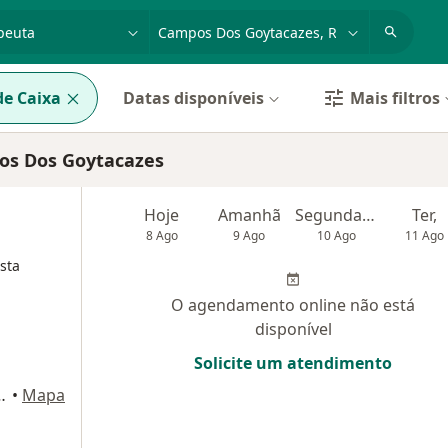
dade, doença ou nome
cidade ou região
e Caixa
Datas disponíveis
Mais filtros
os Dos Goytacazes
Hoje
Amanhã
Segunda-feira
Ter,
8 Ago
9 Ago
10 Ago
11 Ago
sta
O agendamento online não está
disponível
Solicite um atendimento
Campos Dos Goytacazes
•
Mapa