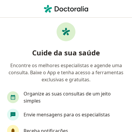
Men
Fisioterapeuta • Brasília, Distrito Federal DF
Filtros
Convênio:
Saúde Caixa
Fisioterapeutas Saúde Caixa em Brasília
Cuide da sua saúde
Encontre os melhores especialistas e agende uma
consulta. Baixe o App e tenha acesso a ferramentas
exclusivas e gratuitas.
Organize as suas consultas de um jeito
simples
First Class
Pagamento online
Envie mensagens para os especialistas
Dr. Douglas Alencar
·
Mais
Fisioterapeuta, Quiropraxista
Receba notificações
118 opiniões