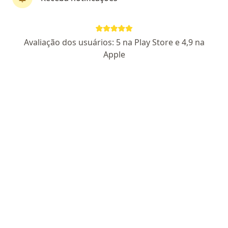
Rua Mato Grosso 350 centro , Divinópolis
•
Mapa
Clínica Equilibrium pilates e fisioterapia
Consulta Fisioterapia
Preço não disponível
Avaliação dos usuários: 5 na Play Store e 4,9 na
Esse especialista não oferece agendamento online para esse endereço.
Apple
Solicite um atendimento
Jussara Resende Dias Filgueiras
·
Mais
Fisioterapeuta
Crefito 4 -30922F