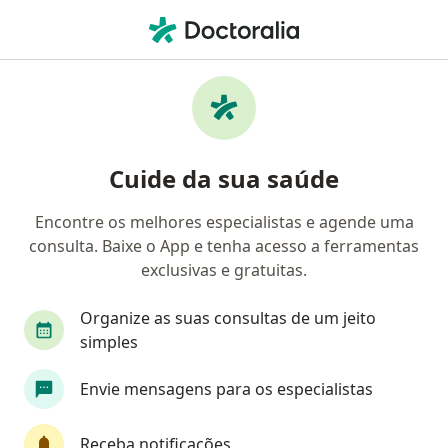
Men
Fisioterapeuta • Divinópolis, Minas Gerais MG
Filtros
Mapa
Fisioterapeutas em Divinópolis
Cuide da sua saúde
Encontre os melhores especialistas e agende uma
consulta. Baixe o App e tenha acesso a ferramentas
exclusivas e gratuitas.
Organize as suas consultas de um jeito
simples
Helena Martinho Delfino
Envie mensagens para os especialistas
·
Mais
Fisioterapeuta
154223F
Receba notificações