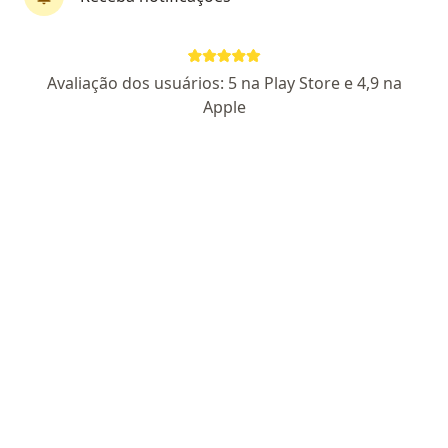
·
Mais
Fisioterapeuta
92 opiniões
CREFITO2: 261236-F
Avaliação dos usuários: 5 na Play Store e 4,9 na
Apple
Avenida Governador Amaral Peixoto 427, Nova Iguaçu
•
Mapa
M. S. FisioPelvic
Primeira consulta Fisioterapia
R$ 175
Esse especialista não oferece agendamento online para esse endereço.
Solicite um atendimento