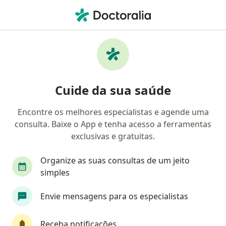
Men
Fisioterapeuta • Queimados, Rio de Janeiro RJ
Filtros
Convênio
Mapa
Fisioterapeutas em Queimados
Cuide da sua saúde
Encontre os melhores especialistas e agende uma
Qual é o seu convênio?
consulta. Baixe o App e tenha acesso a ferramentas
exclusivas e gratuitas.
Organize as suas consultas de um jeito
simples
Envie mensagens para os especialistas
Dra. Michelle Santos
Receba notificações