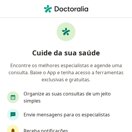
Men
Fisioterapeuta • Rio de Janeiro, Rio de Janeiro RJ
Filtros
Convênio:
AMS Petrobrás
Fisioterapeutas AMS Petrobrás em Rio de
Cuide da sua saúde
Janeiro
Encontre os melhores especialistas e agende uma
consulta. Baixe o App e tenha acesso a ferramentas
exclusivas e gratuitas.
Organize as suas consultas de um jeito
simples
Dra. Deise Bragança
Envie mensagens para os especialistas
·
Mais
Fisioterapeuta
50 opiniões
Receba notificações