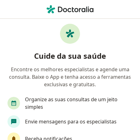
Men
Fisioterapeuta • Jardim Nova Sao Carlos, São Carlos, São Paulo SP
Filtros
• 1
Mapa
Fisioterapeutas em Jardim Nova Sao Carlos,
Cuide da sua saúde
São Carlos
Encontre os melhores especialistas e agende uma
consulta. Baixe o App e tenha acesso a ferramentas
exclusivas e gratuitas.
Organize as suas consultas de um jeito
simples
Prof. Daniel Santos
Envie mensagens para os especialistas
Fisioterapeuta
9 opiniões
Receba notificações