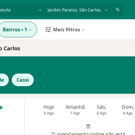
dade, doença ou nome
cidade ou região
Bairros
•
1
Mais filtros
o Carlos
de
Cassi
Hoje
Amanhã
Sáb,
Dom,
6 Ago
7 Ago
8 Ago
9 Ago
O agendamento online não está