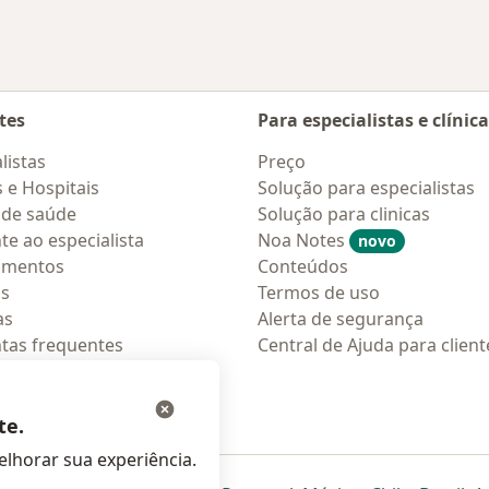
tes
Para especialistas e clínic
listas
Preço
s e Hospitais
Solução para especialistas
 de saúde
Solução para clinicas
te ao especialista
Noa Notes
novo
amentos
Conteúdos
os
Termos de uso
as
Alerta de segurança
tas frequentes
Central de Ajuda para client
ções móveis
ara pacientes
te.
lhorar sua experiência.