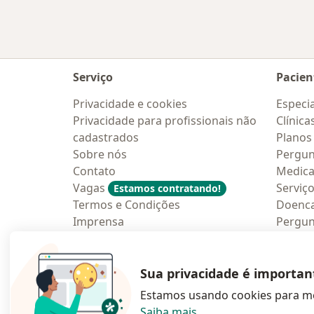
Serviço
Pacien
Privacidade e cookies
Especia
Privacidade para profissionais não
Clínica
cadastrados
Planos
Sobre nós
Pergun
Contato
Medic
Vagas
Serviç
Estamos contratando!
Termos e Condições
Doenc
Imprensa
Pergun
Lei da Igualdade Salarial
Aplica
Blog p
Sua privacidade é importan
Estamos usando cookies para me
Saiba mais
.