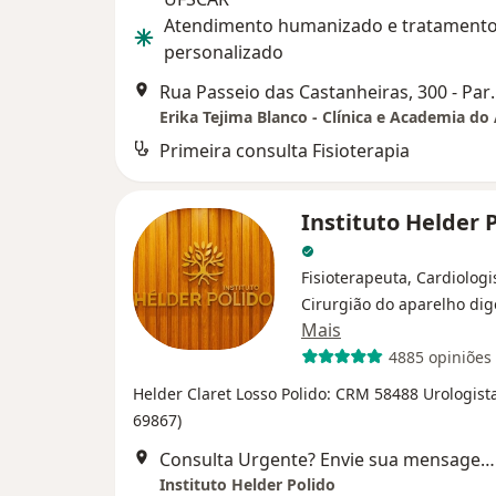
Atendimento humanizado e tratament
personalizado
Rua Passeio das Castanheir
Primeira consulta Fisioterapia
Instituto Helder 
Fisioterapeuta, Cardiologi
Cirurgião do aparelho dig
Mais
4885 opiniões
Helder Claret Losso Polido: CRM 58488 Urologist
69867)
Consulta Urgente? Envie sua mensagem para o nosso WhatsApp (16) 3372-7163 - Rua Maestro João Seppe, 900, Salas 133/134, 13º Andar, São Carlos
Instituto Helder Polido