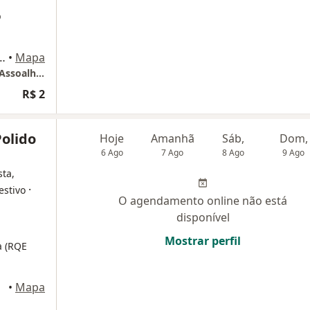
o
as, 300 - Parque Faber Castel II, São Carlos
•
Mapa
Erika Tejima Blanco - Clínica e Academia do Assoalho Pélvico
R$ 2
Polido
Hoje
Amanhã
Sáb,
Dom,
6 Ago
7 Ago
8 Ago
9 Ago
sta,
·
estivo
O agendamento online não está
disponível
Mostrar perfil
a (RQE
•
Mapa