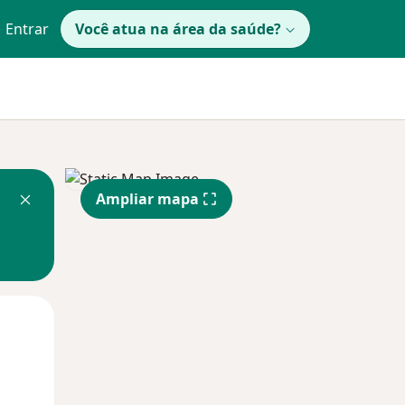
Entrar
Você atua na área da saúde?
Ampliar mapa
Segunda-feira
Ter,
Qua
10 Ago
11 Ago
12 Ago