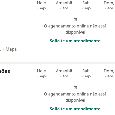
Hoje
Amanhã
Sáb,
Dom,
6 Ago
7 Ago
8 Ago
9 Ago
O agendamento online não está
disponível
Solicite um atendimento
o, 260, São Carlos
•
Mapa
mões
Hoje
Amanhã
Sáb,
Dom,
6 Ago
7 Ago
8 Ago
9 Ago
O agendamento online não está
disponível
Solicite um atendimento