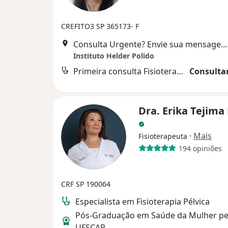
CREFITO3 SP 365173- F
Consulta Urgente? Envie sua mensagem para o nosso WhatsApp (16) 3372-7163 - Rua Maestro João Seppe, 900, Salas 133/134, 13º Andar, São Carlos
Instituto Helder Polido
Primeira consulta Fisioterapia
Consultar
Dra. Erika Tejima
·
Mais
Fisioterapeuta
194 opiniões
CRF SP 190064
Especialista em Fisioterapia Pélvica
Pós-Graduação em Saúde da Mulher pe
UFSCAR