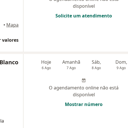
disponível
Solicite um atendimento
•
Mapa
 valores
 Blanco
Hoje
Amanhã
Sáb,
Dom,
6 Ago
7 Ago
8 Ago
9 Ago
O agendamento online não está
disponível
Mostrar número
la