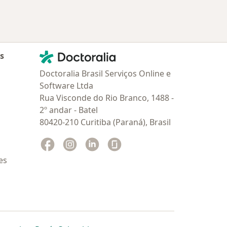
Contato
Doctoralia - Homepage
as
Doctoralia Brasil Serviços Online e
Software Ltda
Rua Visconde do Rio Branco, 1488 -
2º andar - Batel
80420-210 Curitiba (Paraná), Brasil
Facebook
abre num novo separador
Instagram
abre num novo separador
Linkedin
abre num novo separador
Glassdoor
abre num novo separador
es