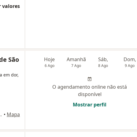
 valores
 de São
Hoje
Amanhã
Sáb,
Dom,
6 Ago
7 Ago
8 Ago
9 Ago
ta em dor,
O agendamento online não está
disponível
Mostrar perfil
aro 41, São Carlos
•
Mapa