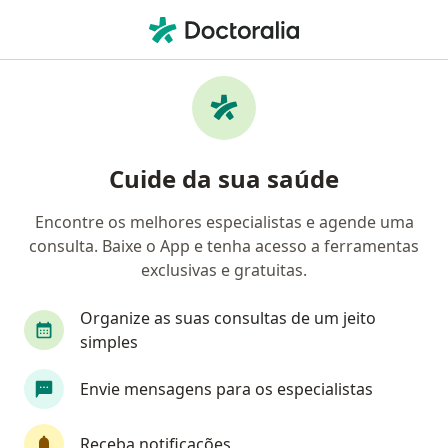
Men
Fisioterapeuta • Suzano, São Paulo SP
Filtros
Convênio
Mapa
Fisioterapeutas em Suzano
Cuide da sua saúde
Encontre os melhores especialistas e agende uma
Qual é o seu convênio?
consulta. Baixe o App e tenha acesso a ferramentas
exclusivas e gratuitas.
Organize as suas consultas de um jeito
simples
Envie mensagens para os especialistas
Consulta Fácil
Receba notificações