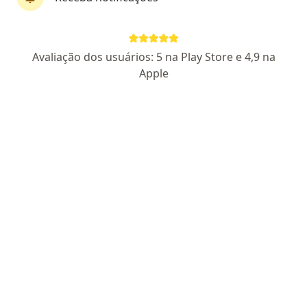
·
Mais
Fisioterapeuta, Angiologista, Cardiologista
4587 opiniões
Diretor Tec. Dr. Eduardo Ferreira de Siqueira: CRM 74215
Avaliação dos usuários: 5 na Play Store e 4,9 na
Apple
Rua Engenheiro Eugênio Mota,190 - Mogi das Cruzes, Mogi das Cruzes
•
Mapa
Consulta Fácil
Nenhum profissional neste centro médico tem consultas disponíveis
Mostrar perfil
Dra. Cynthia Serri Nunes