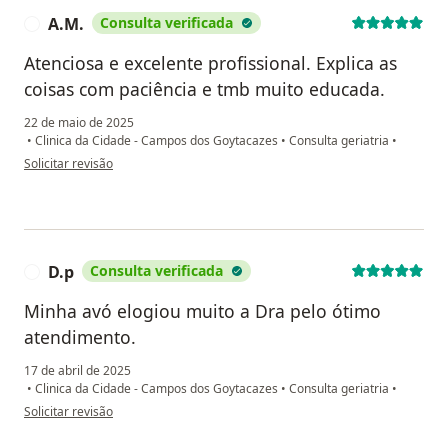
A.M.
Consulta verificada
A
Atenciosa e excelente profissional. Explica as
coisas com paciência e tmb muito educada.
22 de maio de 2025
•
Clinica da Cidade - Campos dos Goytacazes
•
Consulta geriatria
•
na opinião do utilizador A.M.
Solicitar revisão
D.p
Consulta verificada
D
Minha avó elogiou muito a Dra pelo ótimo
atendimento.
17 de abril de 2025
•
Clinica da Cidade - Campos dos Goytacazes
•
Consulta geriatria
•
na opinião do utilizador D.p
Solicitar revisão