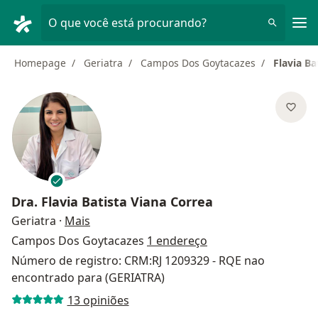
Men
O que você está procurando?
Homepage
Geriatra
Campos Dos Goytacazes
Flavia Ba
Dra.
Flavia Batista Viana Correa
sobre as especializações
Geriatra
·
Mais
Campos Dos Goytacazes
1 endereço
Número de registro: CRM:RJ 1209329 - RQE nao
encontrado para (GERIATRA)
13 opiniões