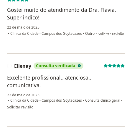
Gostei muito do atendimento da Dra. Flávia.
Super indico!
22 de maio de 2025
na opinião do utiliza
•
Clinica da Cidade - Campos dos Goytacazes
•
Outro
•
Solicitar revisão
Elienay
Consulta verificada
E
Excelente profissional.. atenciosa..
comunicativa.
22 de maio de 2025
•
Clinica da Cidade - Campos dos Goytacazes
•
Consulta clínico geral
•
na opinião do utilizador Elienay
Solicitar revisão