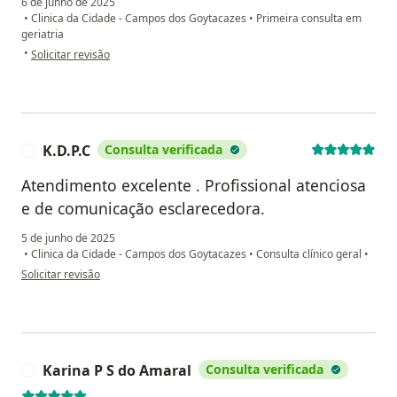
6 de junho de 2025
•
Clinica da Cidade - Campos dos Goytacazes
•
Primeira consulta em
geriatria
na opinião do utilizador Sandra Gomes dos Santos
•
Solicitar revisão
K.D.P.C
Consulta verificada
K
Atendimento excelente . Profissional atenciosa
e de comunicação esclarecedora.
5 de junho de 2025
•
Clinica da Cidade - Campos dos Goytacazes
•
Consulta clínico geral
•
na opinião do utilizador K.D.P.C
Solicitar revisão
Karina P S do Amaral
Consulta verificada
K