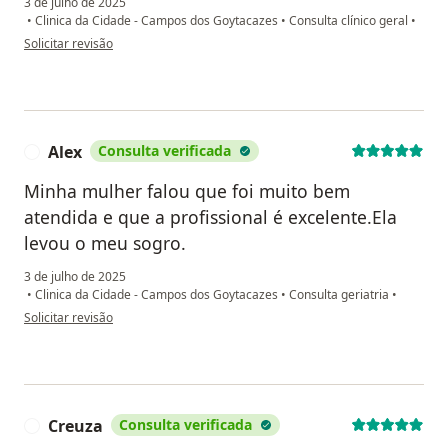
3 de julho de 2025
•
Clinica da Cidade - Campos dos Goytacazes
•
Consulta clínico geral
•
na opinião do utilizador Janine ferreira serpa
Solicitar revisão
Alex
Consulta verificada
A
Minha mulher falou que foi muito bem
atendida e que a profissional é excelente.Ela
levou o meu sogro.
3 de julho de 2025
•
Clinica da Cidade - Campos dos Goytacazes
•
Consulta geriatria
•
na opinião do utilizador Alex
Solicitar revisão
Creuza
Consulta verificada
C