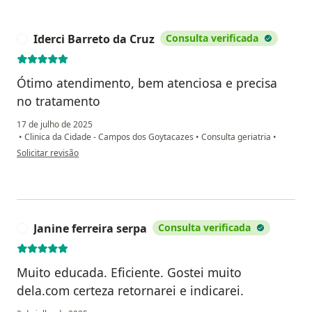
Iderci Barreto da Cruz
Consulta verificada
I
Ótimo atendimento, bem atenciosa e precisa
no tratamento
17 de julho de 2025
•
Clinica da Cidade - Campos dos Goytacazes
•
Consulta geriatria
•
na opinião do utilizador Iderci Barreto da Cruz
Solicitar revisão
Janine ferreira serpa
Consulta verificada
J
Muito educada. Eficiente. Gostei muito
dela.com certeza retornarei e indicarei.