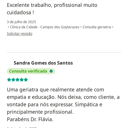
Excelente trabalho, profissional muito
cuidadosa !
3 de julho de 2025
•
Clinica da Cidade - Campos dos Goytacazes
•
Consulta geriatria
•
na opinião do utilizador Creuza
Solicitar revisão
Sandra Gomes dos Santos
S
Consulta verificada
Uma geriatra que realmente atende com
empatia e educação. Nós deixa, como cliente, a
vontade para nós expressar. Simpática e
principalmente profissional.
Parabéns Dr. Flávia.