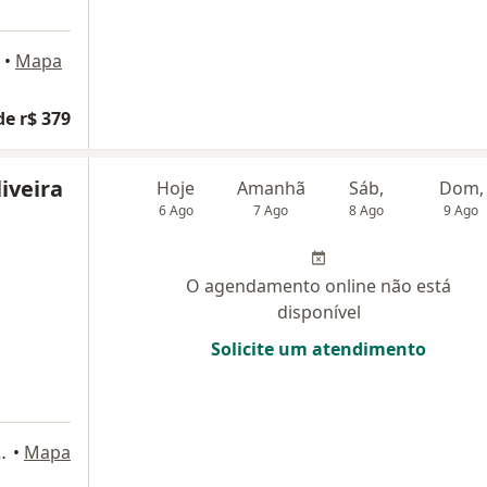
•
Mapa
de r$ 379
iveira
Hoje
Amanhã
Sáb,
Dom,
6 Ago
7 Ago
8 Ago
9 Ago
O agendamento online não está
disponível
Solicite um atendimento
479, Belo Horizonte
•
Mapa