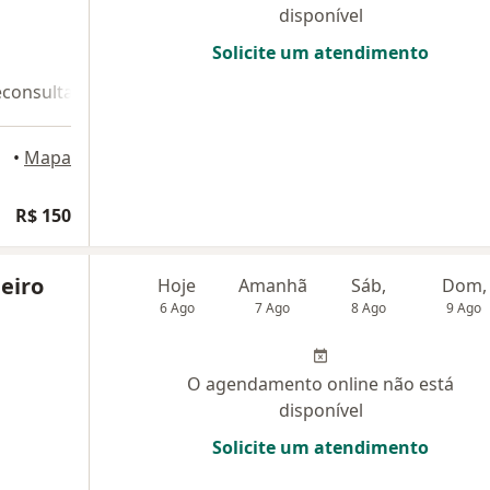
disponível
Solicite um atendimento
econsulta 2
•
Mapa
R$ 150
eiro
Hoje
Amanhã
Sáb,
Dom,
6 Ago
7 Ago
8 Ago
9 Ago
O agendamento online não está
disponível
Solicite um atendimento