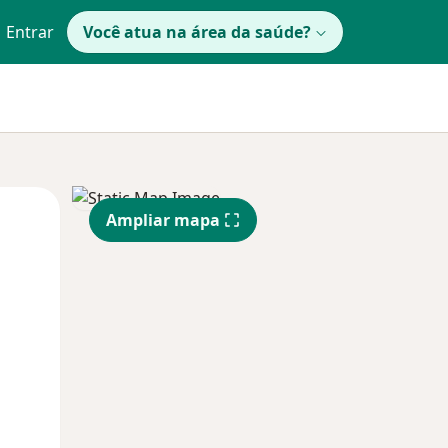
Entrar
Você atua na área da saúde?
Segunda-feira
Ter,
Qua
Ampliar mapa
10 Ago
11 Ago
12 Ago