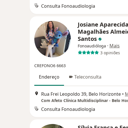
Consulta Fonoaudiologia
Josiane Aparecid
Magalhães Almei
Santos
·
Mais
Fonoaudióloga
3 opiniões
CREFONO6 6663
Endereço
Teleconsulta
Rua Frei Leopoldo 39, Belo Horizonte
•
M
Consulta Fonoaudiologia
Sílvia Franca e Fe