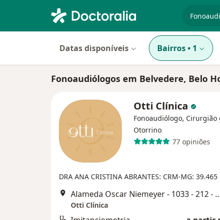
especiali
Datas disponíveis
Bairros
•
1
Fonoaudiólogos em Belvedere, Belo H
Otti Clínica
Fonoaudiólogo, Cirurgião 
Otorrino
77 opiniões
DRA ANA CRISTINA ABRANTES: CRM-MG: 39.465
Alameda Oscar Niemeyer - 1033 - 212 - portaria 03 Vila d
Otti Clínica