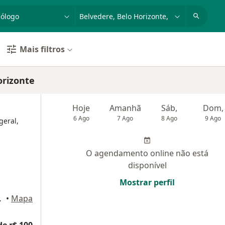
dade, doença ou nome
cidade ou região
Mais filtros
orizonte
Hoje
Amanhã
Sáb,
Dom,
6 Ago
7 Ago
8 Ago
9 Ago
geral,
O agendamento online não está
disponível
Mostrar perfil
a Serra, Nova Lima
•
Mapa