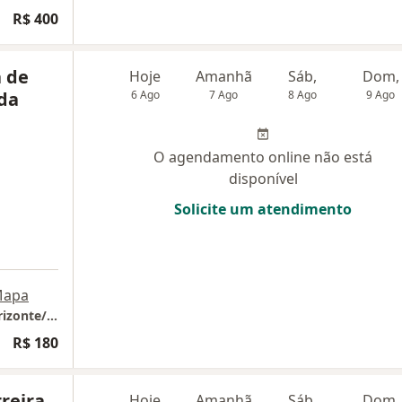
R$ 400
a de
Hoje
Amanhã
Sáb,
Dom,
da
6 Ago
7 Ago
8 Ago
9 Ago
O agendamento online não está
disponível
Solicite um atendimento
apa
Com Afeto Clínica Multidisciplinar - Belo Horizonte/Região da Pampulha.
R$ 180
rreira
Hoje
Amanhã
Sáb,
Dom,