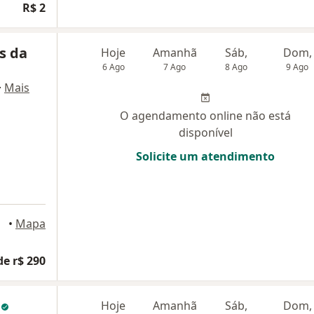
R$ 2
s da
Hoje
Amanhã
Sáb,
Dom,
6 Ago
7 Ago
8 Ago
9 Ago
·
Mais
O agendamento online não está
disponível
Solicite um atendimento
•
Mapa
de r$ 290
s
Hoje
Amanhã
Sáb,
Dom,