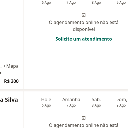
6 Ago
7 Ago
8 Ago
9 Ago
O agendamento online não está
disponível
Solicite um atendimento
es 150, Belo Horizonte
•
Mapa
o
R$ 300
a Silva
Hoje
Amanhã
Sáb,
Dom,
6 Ago
7 Ago
8 Ago
9 Ago
O agendamento online não está