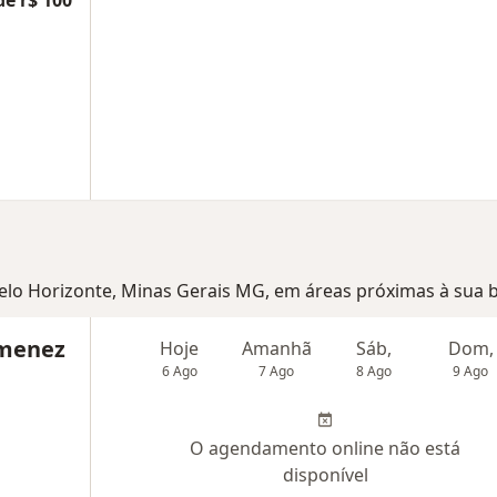
de r$ 100
 Belo Horizonte, Minas Gerais MG, em áreas próximas à sua 
imenez
Hoje
Amanhã
Sáb,
Dom,
6 Ago
7 Ago
8 Ago
9 Ago
O agendamento online não está
disponível