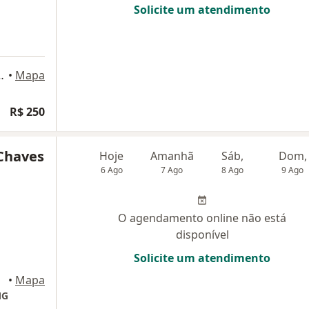
Solicite um atendimento
479, Belo Horizonte
•
Mapa
R$ 250
Chaves
Hoje
Amanhã
Sáb,
Dom,
6 Ago
7 Ago
8 Ago
9 Ago
O agendamento online não está
disponível
Solicite um atendimento
•
Mapa
MG