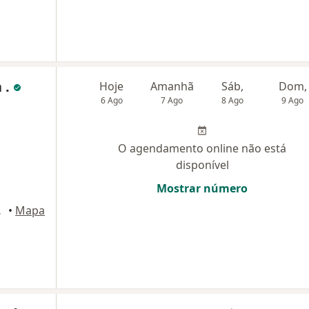
 .
Hoje
Amanhã
Sáb,
Dom,
6 Ago
7 Ago
8 Ago
9 Ago
O agendamento online não está
disponível
Mostrar número
rizonte
•
Mapa