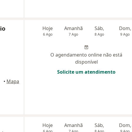
io
Hoje
Amanhã
Sáb,
Dom,
6 Ago
7 Ago
8 Ago
9 Ago
O agendamento online não está
disponível
Solicite um atendimento
•
Mapa
Hoje
Amanhã
Sáb,
Dom,
6 Ago
7 Ago
8 Ago
9 Ago