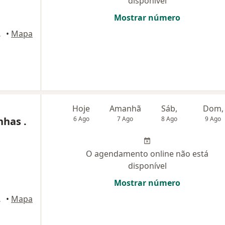
disponível
Mostrar número
rizonte
•
Mapa
Hoje
Amanhã
Sáb,
Dom,
has .
6 Ago
7 Ago
8 Ago
9 Ago
O agendamento online não está
disponível
Mostrar número
rizonte
•
Mapa