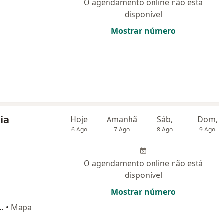
O agendamento online não está
disponível
Mostrar número
ia
Hoje
Amanhã
Sáb,
Dom,
6 Ago
7 Ago
8 Ago
9 Ago
O agendamento online não está
disponível
Mostrar número
obo, 670 - sl 01, Belo Horizonte
•
Mapa