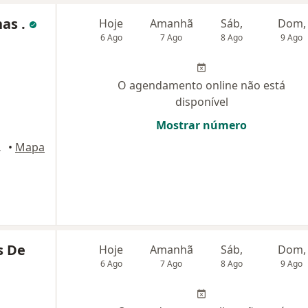
nas .
Hoje
Amanhã
Sáb,
Dom,
6 Ago
7 Ago
8 Ago
9 Ago
O agendamento online não está
disponível
Mostrar número
rizonte
•
Mapa
s De
Hoje
Amanhã
Sáb,
Dom,
6 Ago
7 Ago
8 Ago
9 Ago