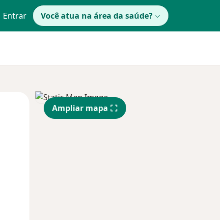
Entrar
Você atua na área da saúde?
Segunda-feira
Ter,
Qua
Ampliar mapa
10 Ago
11 Ago
12 Ago