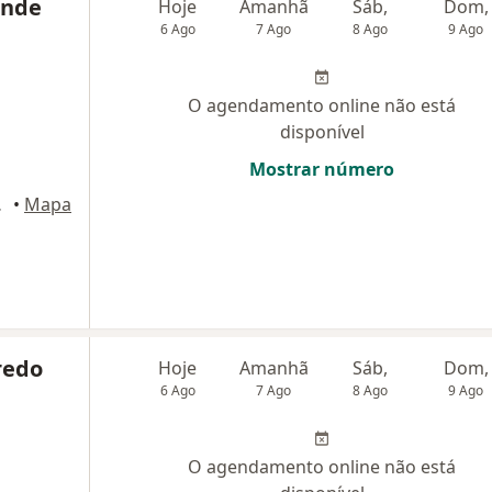
ende
Hoje
Amanhã
Sáb,
Dom,
6 Ago
7 Ago
8 Ago
9 Ago
O agendamento online não está
disponível
Mostrar número
rizonte
•
Mapa
redo
Hoje
Amanhã
Sáb,
Dom,
6 Ago
7 Ago
8 Ago
9 Ago
O agendamento online não está