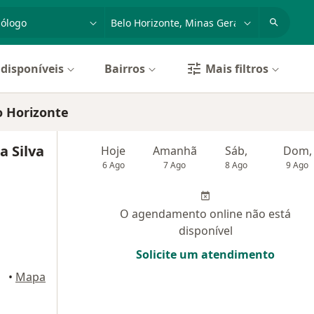
dade, doença ou nome
cidade ou região
disponíveis
Bairros
Mais filtros
 Horizonte
a Silva
Hoje
Amanhã
Sáb,
Dom,
6 Ago
7 Ago
8 Ago
9 Ago
O agendamento online não está
disponível
Solicite um atendimento
•
Mapa