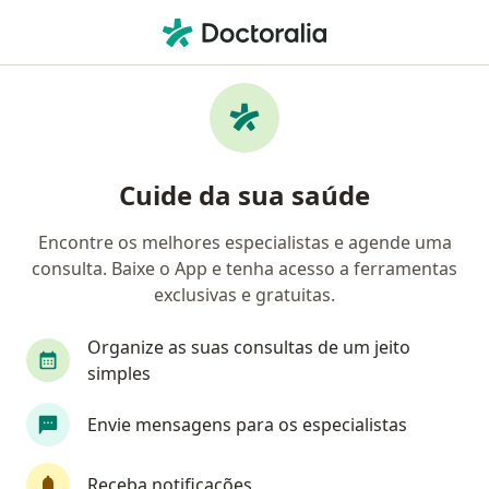
Men
Fonoaudiólogo • Ilha Do Governador, Rio de Janeiro RJ
Filtros
Convênio
Mapa
Fonoaudiólogos em Ilha Do Governador
Cuide da sua saúde
Encontre os melhores especialistas e agende uma
Qual é o seu convênio?
consulta. Baixe o App e tenha acesso a ferramentas
exclusivas e gratuitas.
Organize as suas consultas de um jeito
simples
Envie mensagens para os especialistas
Vanessa Limoeiro
Receba notificações