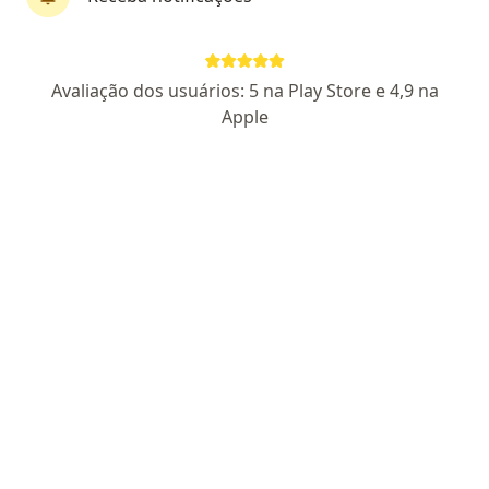
·
Mais
Fonoaudióloga
15 opiniões
CRFa RJ 1-13973
Avaliação dos usuários: 5 na Play Store e 4,9 na
Apple
Endereço
Teleconsulta
Rua Babaçu 22, Rio de Janeiro
•
Mapa
Ilha do Governador
Consulta Fonoaudiologia
a partir de r$ 250
Esse especialista não oferece agendamento online para esse endereço.
Solicite um atendimento