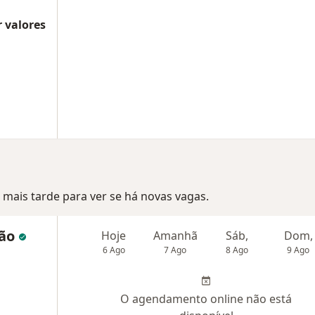
 valores
mais tarde para ver se há novas vagas.
cão
Hoje
Amanhã
Sáb,
Dom,
6 Ago
7 Ago
8 Ago
9 Ago
O agendamento online não está