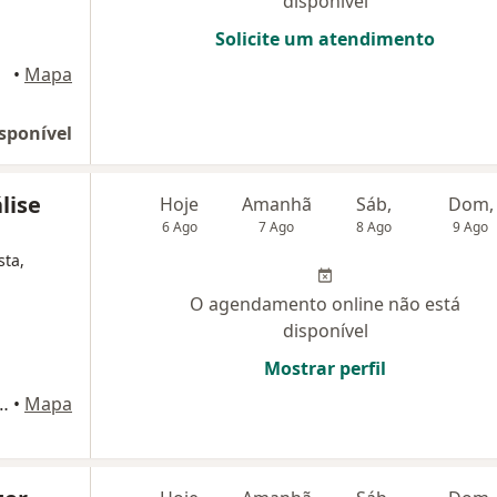
disponível
Solicite um atendimento
•
Mapa
sponível
lise
Hoje
Amanhã
Sáb,
Dom,
6 Ago
7 Ago
8 Ago
9 Ago
sta,
O agendamento online não está
disponível
Mostrar perfil
 Empresarial Costa azul, 14° andar, sala 1408, Salvador
•
Mapa