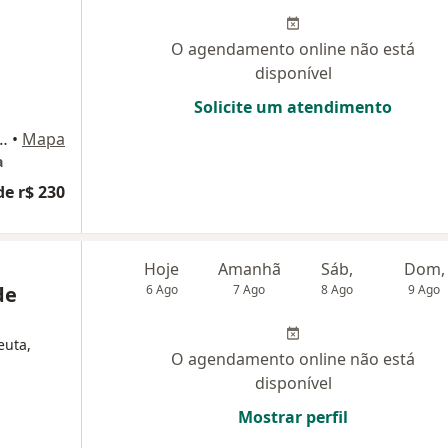
O agendamento online não está
disponível
Solicite um atendimento
ba, 349, sala 108 e 1503, Salvador
•
Mapa
a
de r$ 230
Hoje
Amanhã
Sáb,
Dom,
de
6 Ago
7 Ago
8 Ago
9 Ago
euta,
O agendamento online não está
disponível
Mostrar perfil