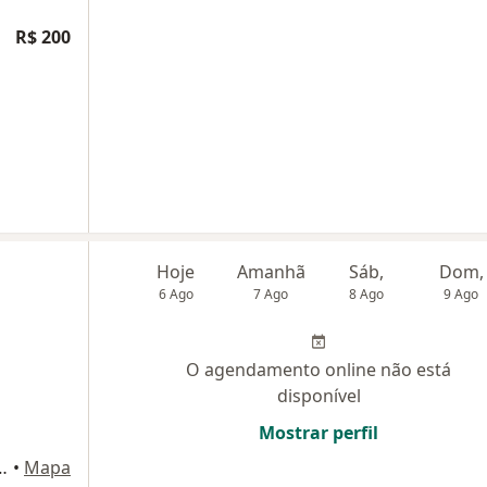
R$ 200
Hoje
Amanhã
Sáb,
Dom,
6 Ago
7 Ago
8 Ago
9 Ago
O agendamento online não está
disponível
Mostrar perfil
3 - Ed. Golden Plaza, Salas 306/307, Salvador
•
Mapa