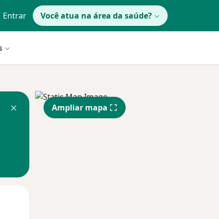
Entrar
Você atua na área da saúde?
s
Ampliar mapa
Segunda-feira
Ter,
Qua
10 Ago
11 Ago
12 Ago