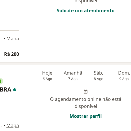
disponível
Solicite um atendimento
 Magalhães, 3129, Salvador
•
Mapa
R$ 200
Hoje
Amanhã
Sáb,
Dom,
6 Ago
7 Ago
8 Ago
9 Ago
l
ABRA
O agendamento online não está
disponível
Mostrar perfil
 Magalhães, 3129, Salvador
•
Mapa