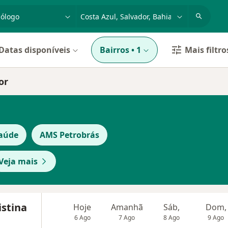
dade, doença ou nome
cidade ou região
Datas disponíveis
Bairros
•
1
Mais filtro
or
aúde
AMS Petrobrás
Veja mais
istina
Hoje
Amanhã
Sáb,
Dom,
6 Ago
7 Ago
8 Ago
9 Ago