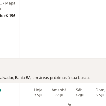
ba, 349, sala 108 e 1503, Salvador
•
Mapa
a
de r$ 196
 Salvador, Bahia BA, em áreas próximas à sua busca.
Hoje
Amanhã
Sáb,
Dom,
6 Ago
7 Ago
8 Ago
9 Ago