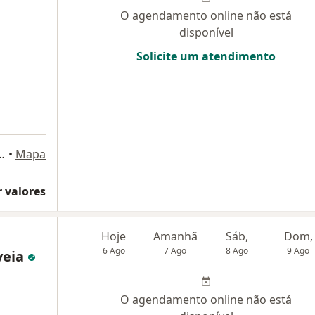
O agendamento online não está
disponível
Solicite um atendimento
3 - Ed. Golden Plaza, Salas 306/307, Salvador
•
Mapa
 valores
Hoje
Amanhã
Sáb,
Dom,
6 Ago
7 Ago
8 Ago
9 Ago
veia
O agendamento online não está