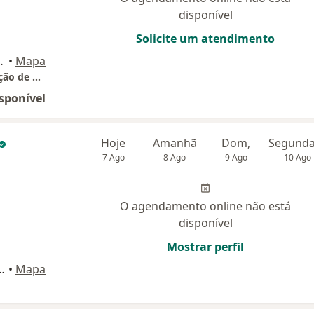
disponível
Solicite um atendimento
ar - Rio Vermelho, Salvador
•
Mapa
Instituto Luria de Neuropsicologia E Promoção de Saúde
sponível
Hoje
Amanhã
Dom,
7 Ago
8 Ago
9 Ago
10 Ago
O agendamento online não está
disponível
Mostrar perfil
9, Rio Vermelho., Salvador
•
Mapa