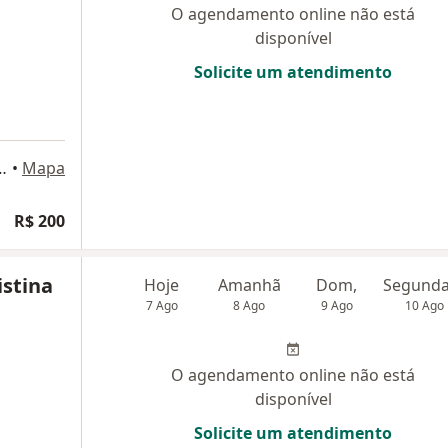
O agendamento online não está
disponível
Solicite um atendimento
 Magalhães, 3129, Salvador
•
Mapa
R$ 200
istina
Hoje
Amanhã
Dom,
7 Ago
8 Ago
9 Ago
10 Ago
O agendamento online não está
disponível
Solicite um atendimento