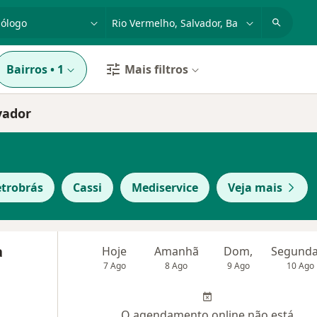
dade, doença ou nome
cidade ou região
Bairros
•
1
Mais filtros
vador
trobrás
Cassi
Mediservice
Veja mais
a
Hoje
Amanhã
Dom,
7 Ago
8 Ago
9 Ago
10 Ago
O agendamento online não está