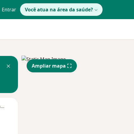
Entrar
Você atua na área da saúde?
Ampliar mapa
Segunda-feira
Ter,
Qua
Qui,
11 Ago
12 Ago
13 Ago