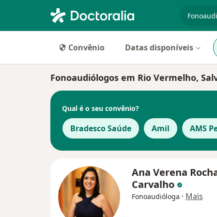
especiali
Convênio
Datas disponíveis
Fonoaudiólogos em Rio Vermelho, Sal
Qual é o seu convênio?
Bradesco Saúde
Amil
AMS Pe
Ana Verena Roch
Carvalho
·
Mais
Fonoaudióloga