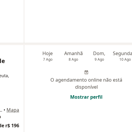
Hoje
Amanhã
Dom,
de
7 Ago
8 Ago
9 Ago
10 Ago
euta,
O agendamento online não está
disponível
Mostrar perfil
ba, 349, sala 108 e 1503, Salvador
•
Mapa
a
de r$ 196