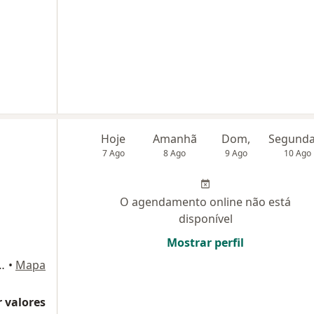
Hoje
Amanhã
Dom,
7 Ago
8 Ago
9 Ago
10 Ago
O agendamento online não está
disponível
Mostrar perfil
3 - Ed. Golden Plaza, Salas 306/307, Salvador
•
Mapa
 valores