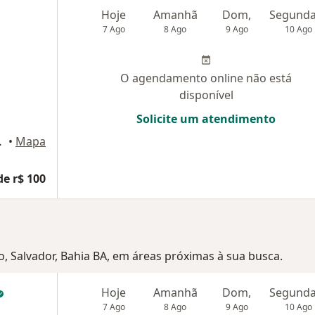
Hoje
Amanhã
Dom,
7 Ago
8 Ago
9 Ago
10 Ago
O agendamento online não está
disponível
Solicite um atendimento
 189, Salvador
•
Mapa
de r$ 100
o, Salvador, Bahia BA, em áreas próximas à sua busca.
Hoje
Amanhã
Dom,
7 Ago
8 Ago
9 Ago
10 Ago