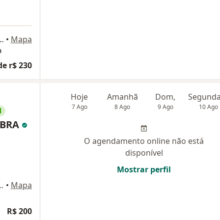
ba, 349, sala 108 e 1503, Salvador
•
Mapa
a
de r$ 230
Hoje
Amanhã
Dom,
7 Ago
8 Ago
9 Ago
10 Ago
l
ABRA
O agendamento online não está
disponível
Mostrar perfil
 Magalhães, 3129, Salvador
•
Mapa
R$ 200