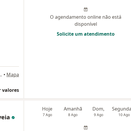
O agendamento online não está
disponível
Solicite um atendimento
3 - Ed. Golden Plaza, Salas 306/307, Salvador
•
Mapa
 valores
Hoje
Amanhã
Dom,
7 Ago
8 Ago
9 Ago
10 Ago
veia