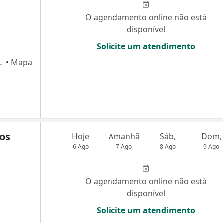
O agendamento online não está
disponível
Solicite um atendimento
io Cultura, Salvador
•
Mapa
os
Hoje
Amanhã
Sáb,
Dom,
6 Ago
7 Ago
8 Ago
9 Ago
O agendamento online não está
disponível
Solicite um atendimento