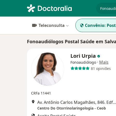
especiali
Teleconsulta
Convênio:
Post
Fonoaudiólogos Postal Saúde em Salv
Lori Urpia
·
Mais
Fonoaudiólogo
81 opiniões
CRFa 11441
Av. Antônio Carlos Magalhães, 846. Edf. Max
Centro Do Otorrinolaringologia - Ceob