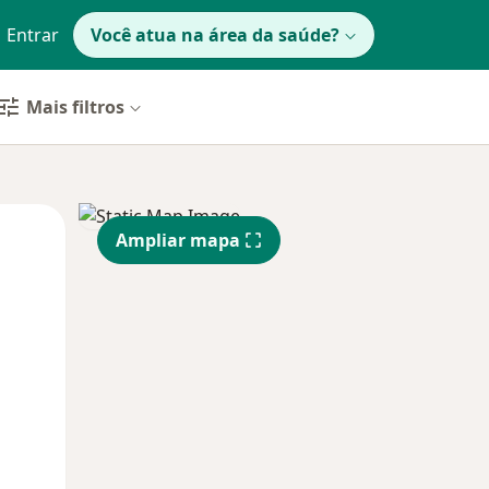
Entrar
Você atua na área da saúde?
Mais filtros
Segunda-feira
Ter,
Qua
Ampliar mapa
10 Ago
11 Ago
12 Ago