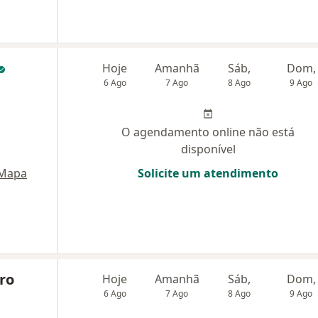
Hoje
Amanhã
Sáb,
Dom,
6 Ago
7 Ago
8 Ago
9 Ago
O agendamento online não está
disponível
Mapa
Solicite um atendimento
aro
Hoje
Amanhã
Sáb,
Dom,
6 Ago
7 Ago
8 Ago
9 Ago