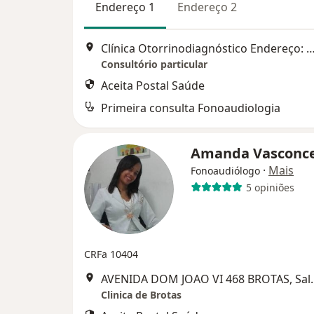
Endereço 1
Endereço 2
Clínica Otorrinodiagnóstico Endereço: Avenida Professor Magalhães Neto, 1541 Centro Médico Hospital da Bahia
Consultório particular
Aceita Postal Saúde
Primeira consulta Fonoaudiologia
Amanda Vasconc
·
Mais
Fonoaudiólogo
5 opiniões
CRFa 10404
AVENIDA DOM JOA
Clinica de Brotas