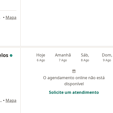
 Pituba - , Salvador
•
Mapa
elos
Hoje
Amanhã
Sáb,
Dom,
6 Ago
7 Ago
8 Ago
9 Ago
O agendamento online não está
disponível
Solicite um atendimento
O VI 468 BROTAS, Salvador
•
Mapa