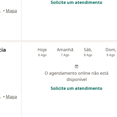
Solicite um atendimento
io Cultura, Salvador
•
Mapa
cia
Hoje
Amanhã
Sáb,
Dom,
6 Ago
7 Ago
8 Ago
9 Ago
O agendamento online não está
disponível
Solicite um atendimento
io Cultura, Salvador
•
Mapa