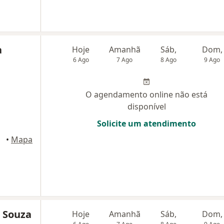
a
Hoje
Amanhã
Sáb,
Dom,
6 Ago
7 Ago
8 Ago
9 Ago
O agendamento online não está
disponível
Solicite um atendimento
•
Mapa
e Souza
Hoje
Amanhã
Sáb,
Dom,