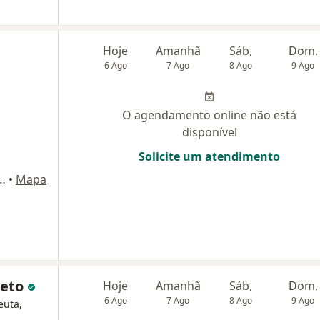
Hoje
Amanhã
Sáb,
Dom,
6 Ago
7 Ago
8 Ago
9 Ago
O agendamento online não está
disponível
Solicite um atendimento
lhaes, 3213 - Sala 507 a 510, Salvador
•
Mapa
Neto
Hoje
Amanhã
Sáb,
Dom,
6 Ago
7 Ago
8 Ago
9 Ago
euta,