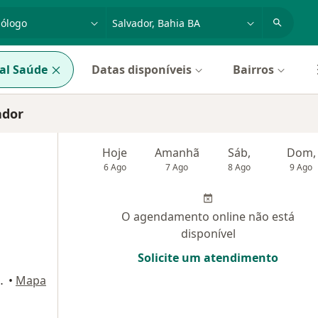
dade, doença ou nome
cidade ou região
al Saúde
Datas disponíveis
Bairros
ador
Hoje
Amanhã
Sáb,
Dom,
6 Ago
7 Ago
8 Ago
9 Ago
O agendamento online não está
disponível
Solicite um atendimento
 Center, sala 302., Salvador
•
Mapa