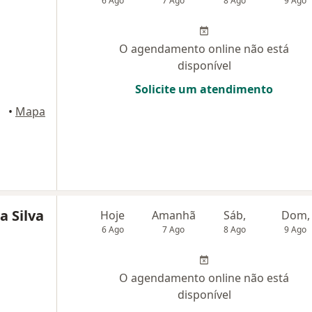
6 Ago
7 Ago
8 Ago
9 Ago
O agendamento online não está
disponível
Solicite um atendimento
•
Mapa
a Silva
Hoje
Amanhã
Sáb,
Dom,
6 Ago
7 Ago
8 Ago
9 Ago
O agendamento online não está
disponível