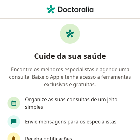
Men
Foz do Iguaçu, Paraná PR
Filtros
Convênio
Mapa
Especialistas em Foz do Iguaçu
Cuide da sua saúde
Encontre os melhores especialistas e agende uma
Qual especialização você está procurando?
consulta. Baixe o App e tenha acesso a ferramentas
Médico clínico geral
Psicólogo
Dentista
exclusivas e gratuitas.
Organize as suas consultas de um jeito
simples
Envie mensagens para os especialistas
Receba notificações