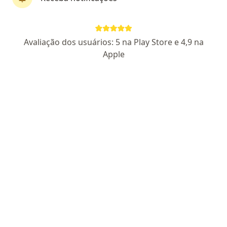
Pagamento online
Parcelamento disponível
Luiz Gustavo de Oliveira
Avaliação dos usuários: 5 na Play Store e 4,9 na
·
Mais
Psicólogo
Apple
17 opiniões
CRP PR 31120
Endereço
Teleconsulta
Avenida Juscelino Kubitscheck, Foz do Iguaçu
•
Mapa
Atendimento Online | Luiz Gustavo de Oliveira
Atendimento psicológico online
R$ 170
Esse especialista não oferece agendamento online para esse endereço.
Solicite um atendimento