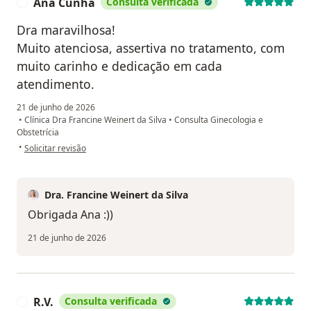
Ana Cunha
Consulta verificada
A
Dra maravilhosa!
Muito atenciosa, assertiva no tratamento, com
muito carinho e dedicação em cada
atendimento.
21 de junho de 2026
•
Clínica Dra Francine Weinert da Silva
•
Consulta Ginecologia e
Obstetrícia
na opinião do utilizador Ana Cunha
•
Solicitar revisão
Dra. Francine Weinert da Silva
Obrigada Ana :))
21 de junho de 2026
R.V.
Consulta verificada
R