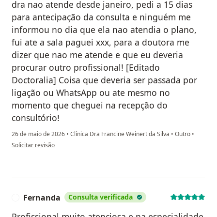
dra nao atende desde janeiro, pedi a 15 dias
para antecipação da consulta e ninguém me
informou no dia que ela nao atendia o plano,
fui ate a sala paguei xxx, para a doutora me
dizer que nao me atende e que eu deveria
procurar outro profissional! [Editado
Doctoralia] Coisa que deveria ser passada por
ligação ou WhatsApp ou ate mesmo no
momento que cheguei na recepção do
consultório!
26 de maio de 2026
•
Clínica Dra Francine Weinert da Silva
•
Outro
•
na opinião do utilizador Cintia M
Solicitar revisão
Fernanda
Consulta verificada
F
Profissional muito atenciosa e na especialidade