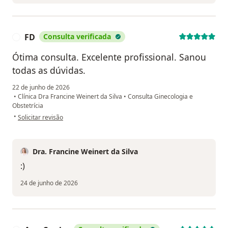
FD
Consulta verificada
F
Ótima consulta. Excelente profissional. Sanou
todas as dúvidas.
22 de junho de 2026
•
Clínica Dra Francine Weinert da Silva
•
Consulta Ginecologia e
Obstetrícia
na opinião do utilizador FD
•
Solicitar revisão
Dra. Francine Weinert da Silva
:)
24 de junho de 2026