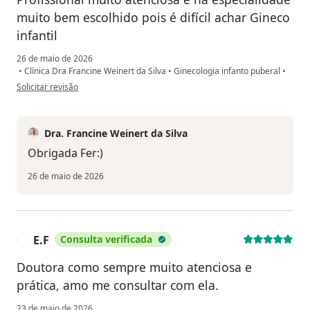
muito bem escolhido pois é difícil achar Gineco
infantil
26 de maio de 2026
•
Clínica Dra Francine Weinert da Silva
•
Ginecologia infanto puberal
•
na opinião do utilizador Fernanda
Solicitar revisão
Dra. Francine Weinert da Silva
Obrigada Fer:)
26 de maio de 2026
E.F
Consulta verificada
E
Doutora como sempre muito atenciosa e
prática, amo me consultar com ela.
23 de maio de 2026