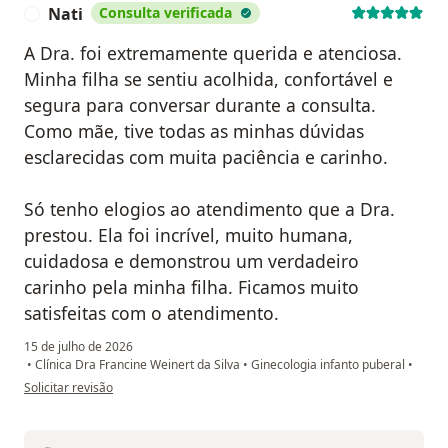
Nati
Consulta verificada
N
A Dra. foi extremamente querida e atenciosa.
Minha filha se sentiu acolhida, confortável e
segura para conversar durante a consulta.
Como mãe, tive todas as minhas dúvidas
esclarecidas com muita paciência e carinho.
Só tenho elogios ao atendimento que a Dra.
prestou. Ela foi incrível, muito humana,
cuidadosa e demonstrou um verdadeiro
carinho pela minha filha. Ficamos muito
satisfeitas com o atendimento.
15 de julho de 2026
•
Clínica Dra Francine Weinert da Silva
•
Ginecologia infanto puberal
•
na opinião do utilizador Nati
Solicitar revisão