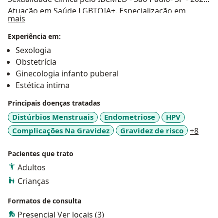
Atuação em Saúde LGBTQIA+. Especialização em
Sobre mim
mais
Ginecologia Infantojuvenil no Hospital Santa Casa de
Misericórdia de Porto Alegre- RS - 2023 e na USP em
Experiência em:
São Paulo em 2025. Atendimento a meninas e
Sexologia
mulheres em todas as fases da vida! Medicina com
Obstetrícia
amor, respeito e empatia!
Ginecologia infanto puberal
Estética íntima
Principais doenças tratadas
Distúrbios Menstruais
Endometriose
HPV
a11y
Complicações Na Gravidez
Gravidez de risco
+8
Pacientes que trato
Adultos
Crianças
Formatos de consulta
Presencial
Ver locais (3)