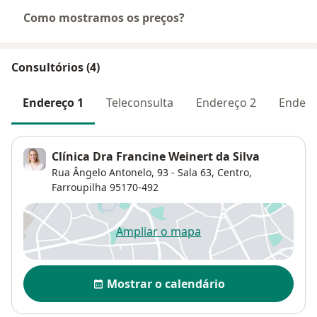
Como mostramos os preços?
Consultórios (4)
Endereço 1
Teleconsulta
Endereço 2
Endere
Clínica Dra Francine Weinert da Silva
Rua Ângelo Antonelo, 93 - Sala 63,
Centro
,
Farroupilha
95170-492
Ampliar o mapa
abre num novo separador
Disponibilidade
Mostrar o calendário