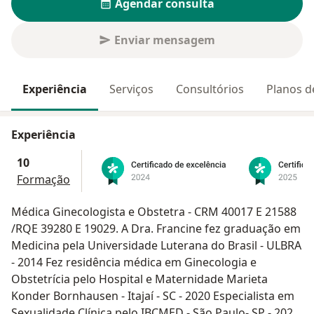
Agendar consulta
Enviar mensagem
Experiência
Serviços
Consultórios
Planos d
Experiência
10
Formação
Médica Ginecologista e Obstetra - CRM 40017 E 21588
/RQE 39280 E 19029. A Dra. Francine fez graduação em
Medicina pela Universidade Luterana do Brasil - ULBRA
- 2014 Fez residência médica em Ginecologia e
Obstetrícia pelo Hospital e Maternidade Marieta
Konder Bornhausen - Itajaí - SC - 2020 Especialista em
Sexualidade Clínica pelo IBCMED - São Paulo- SP - 2022