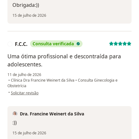
Obrigada:))
15 de julho de 2026
F.C.C.
Consulta verificada
F
Uma ótima profissional e descontraída para
adolescentes.
11 de julho de 2026
•
Clínica Dra Francine Weinert da Silva
•
Consulta Ginecologia e
Obstetrícia
na opinião do utilizador F.C.C.
•
Solicitar revisão
Dra. Francine Weinert da Silva
:))
15 de julho de 2026