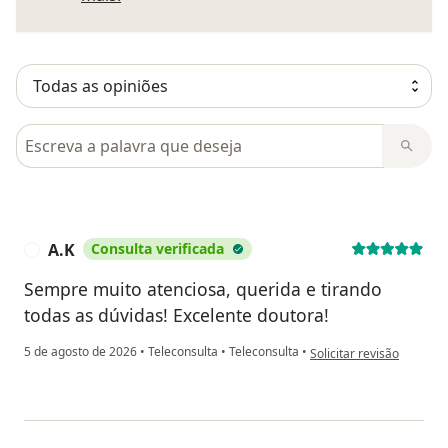
Pesquisar em opiniões
A.K
Consulta verificada
A
Sempre muito atenciosa, querida e tirando
todas as dúvidas! Excelente doutora!
na opinião do utilizador 
5 de agosto de 2026
•
Teleconsulta
•
Teleconsulta
•
Solicitar revisão