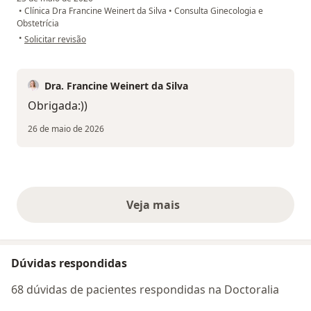
•
Clínica Dra Francine Weinert da Silva
•
Consulta Ginecologia e
Obstetrícia
na opinião do utilizador E.F
•
Solicitar revisão
Dra. Francine Weinert da Silva
Obrigada:))
26 de maio de 2026
Veja mais
opiniões acima
Dúvidas respondidas
68 dúvidas de pacientes respondidas na Doctoralia