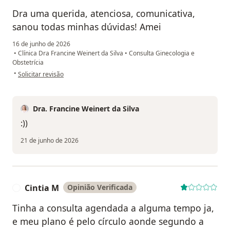
Dra uma querida, atenciosa, comunicativa,
sanou todas minhas dúvidas! Amei
16 de junho de 2026
•
Clínica Dra Francine Weinert da Silva
•
Consulta Ginecologia e
Obstetrícia
na opinião do utilizador R.V.
•
Solicitar revisão
Dra. Francine Weinert da Silva
:))
21 de junho de 2026
Cintia M
Opinião Verificada
C
Tinha a consulta agendada a alguma tempo ja,
e meu plano é pelo círculo aonde segundo a