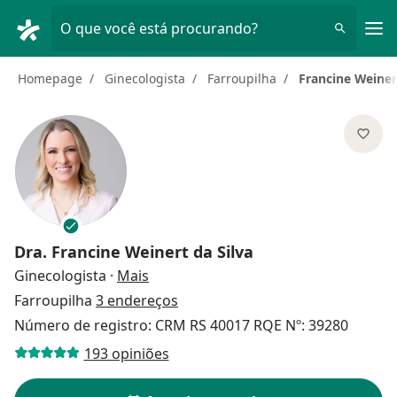
Men
O que você está procurando?
Homepage
Ginecologista
Farroupilha
Francine Weiner
Dra.
Francine Weinert da Silva
sobre as especializações
Ginecologista
·
Mais
Farroupilha
3 endereços
Número de registro: CRM RS 40017 RQE Nº: 39280
193 opiniões