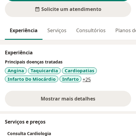
Solicite um atendimento
Experiência
Serviços
Consultórios
Planos d
Experiência
Principais doenças tratadas
Angina
Taquicardia
Cardiopatias
a11y_sr_more_dise
Infarto Do Miocárdio
Infarto
+25
Mostrar mais detalhes
sobre a experiência
Serviços e preços
Consulta Cardiologia