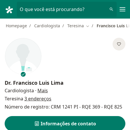
Men
O que você está procurando?
Homepage
Cardiologista
Teresina
Francisco Luis L
Mudar de cidade
Dr.
Francisco Luis Lima
sobre as especializações
Cardiologista
·
Mais
Teresina
3 endereços
Número de registro: CRM 1241 PI - RQE 369 - RQE 825
Informações de contato