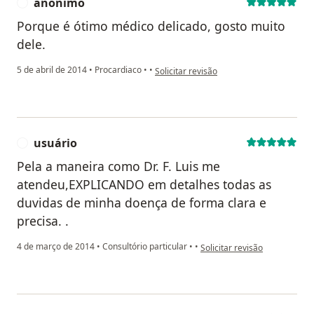
anônimo
A
Porque é ótimo médico delicado, gosto muito
dele.
na opinião do utilizador anônimo
5 de abril de 2014
•
Procardiaco
•
•
Solicitar revisão
usuário
U
Pela a maneira como Dr. F. Luis me
atendeu,EXPLICANDO em detalhes todas as
duvidas de minha doença de forma clara e
precisa. .
na opinião do utilizador usuá
4 de março de 2014
•
Consultório particular
•
•
Solicitar revisão