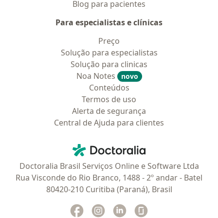
Blog para pacientes
Para especialistas e clínicas
Preço
Solução para especialistas
Solução para clinicas
Noa Notes
novo
Conteúdos
Termos de uso
Alerta de segurança
Central de Ajuda para clientes
Contato
Doctoralia - Homepage
Doctoralia Brasil Serviços Online e Software Ltda
Rua Visconde do Rio Branco, 1488 - 2º andar - Batel
80420-210 Curitiba (Paraná), Brasil
Facebook
abre num novo separador
Instagram
abre num novo separador
Linkedin
abre num novo separad
Glassdoor
abre num novo se