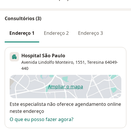
Consultórios (3)
Endereço 1
Endereço 2
Endereço 3
Hospital São Paulo
Avenida Lindolfo Monteiro, 1551,
Teresina
64049-
440
Ampliar o mapa
abre num novo separador
Disponibilidade
Este especialista não oferece agendamento online
neste endereço
O que eu posso fazer agora?