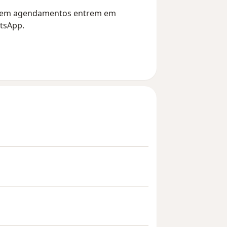
os em agendamentos entrem em
tsApp.
mbolso.