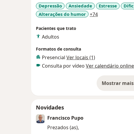
Depressão
Ansiedade
Estresse
Difi
a11y_sr_more_d
Alterações do humor
+74
Pacientes que trato
Adultos
Formatos de consulta
Presencial
Ver locais (1)
Consulta por vídeo
Ver calendário online
Mostrar mais
so
Novidades
Francisco Pupo
Prezados (as),