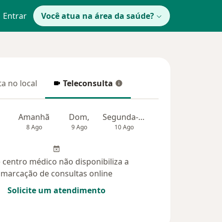
Entrar
Você atua na área da saúde?
a no local
Teleconsulta
 no local
Teleconsulta
Amanhã
Dom,
Segunda-feira
Ter,
Qua
8 Ago
9 Ago
10 Ago
11 Ago
12 Ag
 centro médico não disponibiliza a
marcação de consultas online
Solicite um atendimento