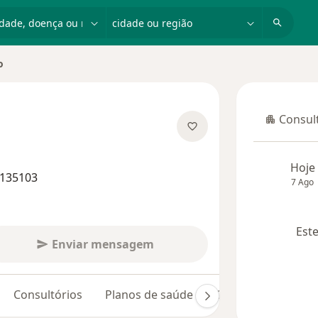
dade, doença ou nome
cidade ou região
o
Consult
Consulta
 especializações
Hoje
/135103
7 Ago
Este
Enviar mensagem
Consultórios
Planos de saúde
Opiniões (3)