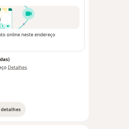
nto online neste endereço
das)
eço
Detalhes
 detalhes
bre o endereço