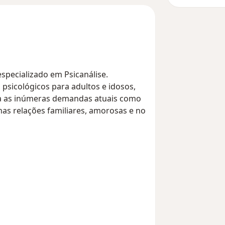
especializado em Psicanálise.
 psicológicos para adultos e idosos,
ra as inúmeras demandas atuais como
nas relações familiares, amorosas e no
 importante passo para o alívio e a
s nas sessões pelos pacientes que
to positivos de melhoras significativas
as sessões, no aprofundamento em
eu sofrimento psíquico.