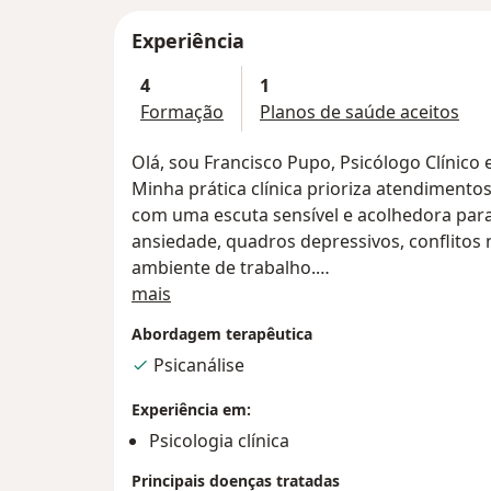
Experiência
4
1
Formação
Planos de saúde aceitos
Olá, sou Francisco Pupo, Psicólogo Clínico 
Minha prática clínica prioriza atendimentos
com uma escuta sensível e acolhedora pa
ansiedade, quadros depressivos, conflitos 
ambiente de trabalho.
Sobre mim
Acredito nos processos de análise como um
mais
melhora dos sofrimentos psíquicos trazido
Abordagem terapêutica
atendo.
Psicanálise
Recebo por parte dos pacientes relatos mui
em suas questões trabalhadas ao longo d
Experiência em:
suas demandas emocionais urgentes e em s
Psicologia clínica
Principais doenças tratadas