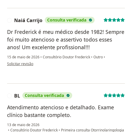
Naiá Carrijo
Consulta verificada
N
Dr Frederick é meu médico desde 1982! Sempre
foi muito atencioso e assertivo todos esses
anos! Um excelente profissional!!!
15 de maio de 2026
•
Consultório Doutor Frederick
•
Outro
•
na opinião do utilizador Naiá Carrijo
Solicitar revisão
BL
Consulta verificada
B
Atendimento atencioso e detalhado. Exame
clínico bastante completo.
13 de maio de 2026
•
Consultório Doutor Frederick
•
Primeira consulta Otorrinolaringologia