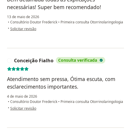
necessárias! Super bem recomendado!
13 de maio de 2026
•
Consultório Doutor Frederick
•
Primeira consulta Otorrinolaringologia
na opinião do utilizador ZCS
•
Solicitar revisão
Conceição Fialho
Consulta verificada
C
Atendimento sem pressa, Ótima escuta, com
esclarecimentos importantes.
4 de maio de 2026
•
Consultório Doutor Frederick
•
Primeira consulta Otorrinolaringologia
na opinião do utilizador Conceição Fialho
•
Solicitar revisão