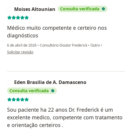
Moises Altounian
Consulta verificada
M
Médico muito competente e certeiro nos
diagnósticos
6 de abril de 2026
•
Consultório Doutor Frederick
•
Outro
•
na opinião do utilizador Moises Altounian
Solicitar revisão
Eden Brasilia de A. Damasceno
E
Consulta verificada
Sou paciente ha 22 anos Dr. Frederick é um
excelente medico, competente com tratamento
e orientação certeiros .