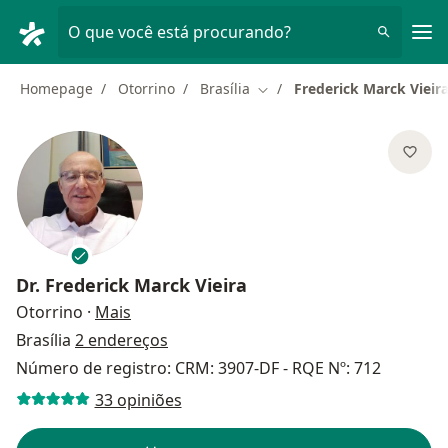
Men
O que você está procurando?
Homepage
Otorrino
Brasília
Frederick Marck Vieir
Mudar de cidade
Dr.
Frederick Marck Vieira
sobre as especializações
Otorrino
·
Mais
Brasília
2 endereços
Número de registro: CRM: 3907-DF - RQE Nº: 712
33 opiniões