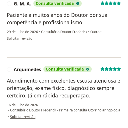
G. M. A.
Consulta verificada
G
Paciente a muitos anos do Doutor por sua
competência e profissionalismo.
29 de julho de 2026
•
Consultório Doutor Frederick
•
Outro
•
na opinião do utilizador G. M. A.
Solicitar revisão
Arquimedes
Consulta verificada
A
Atendimento com excelentes escuta atenciosa e
orientação, exame físico, diagnóstico sempre
certeiro. Já em rápida recuperação.
16 de julho de 2026
•
Consultório Doutor Frederick
•
Primeira consulta Otorrinolaringologia
na opinião do utilizador Arquimedes
•
Solicitar revisão