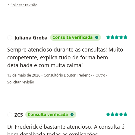
na opinião do utilizador BL
•
Solicitar revisão
Juliana Groba
Consulta verificada
J
Sempre atencioso durante as consultas! Muito
competente, explica tudo de forma bem
detalhada e com muita calma!
13 de maio de 2026
•
Consultório Doutor Frederick
•
Outro
•
na opinião do utilizador Juliana Groba
Solicitar revisão
ZCS
Consulta verificada
Z
Dr Frederick é bastante atencioso. A consulta é
bem detalhada todas as explicações