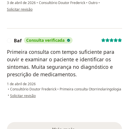
3 de abril de 2026
•
Consultório Doutor Frederick
•
Outro
•
na opinião do utilizador Eden Brasilia de A. Damasceno
Solicitar revisão
Baf
Consulta verificada
B
Primeira consulta com tempo suficiente para
ouvir e examinar o paciente e identificar os
sintomas. Muita segurança no diagnóstico e
prescrição de medicamentos.
1 de abril de 2026
•
Consultório Doutor Frederick
•
Primeira consulta Otorrinolaringologia
na opinião do utilizador Baf
•
Solicitar revisão