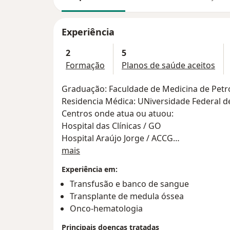
Experiência
2
5
Formação
Planos de saúde aceitos
Graduação: Faculdade de Medicina de Petró
Residencia Médica: UNiversidade Federal de
Centros onde atua ou atuou:
Hospital das Clínicas / GO
Hospital Araújo Jorge / ACCG
Sobre mim
Clínica Honcord
mais
Experiência em:
Transfusão e banco de sangue
Transplante de medula óssea
Onco-hematologia
Principais doenças tratadas