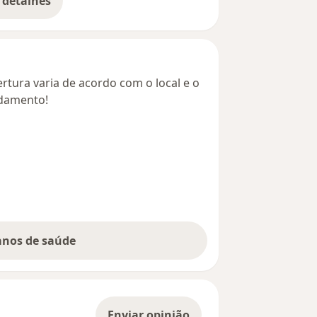
 detalhes
bre o endereço
rtura varia de acordo com o local e o
ndamento!
lanos de saúde
Enviar opinião