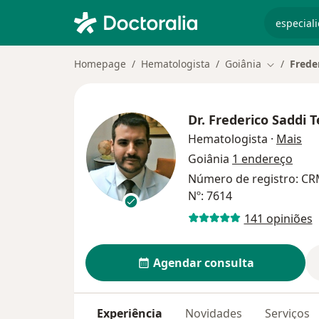
especiali
Homepage
Hematologista
Goiânia
Freder
Mudar de 
Dr.
Frederico Saddi T
sob
Hematologista
·
Mais
Goiânia
1 endereço
Número de registro: CR
Nº: 7614
141 opiniões
Agendar consulta
Experiência
Novidades
Serviços