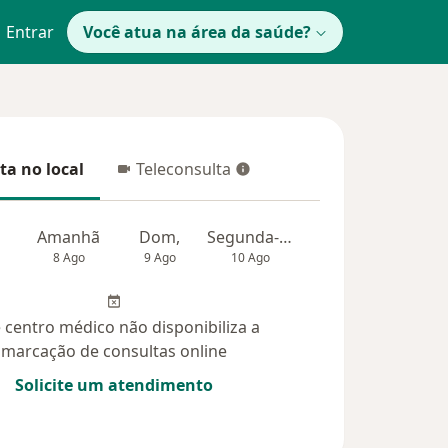
Entrar
Você atua na área da saúde?
ta no local
Teleconsulta
 no local
Teleconsulta
Amanhã
Dom,
Segunda-feira
Ter,
Qua
8 Ago
9 Ago
10 Ago
11 Ago
12 Ag
 centro médico não disponibiliza a
marcação de consultas online
Solicite um atendimento