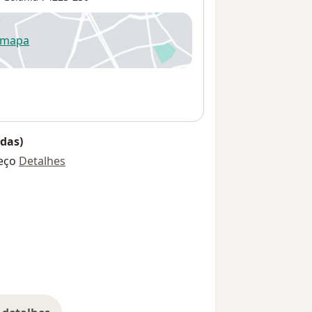
 mapa
re num novo separador
das)
eço
Detalhes