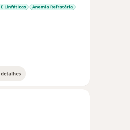
E Linfáticas
Anemia Refratária
ore_diseases
 detalhes
bre a experiência