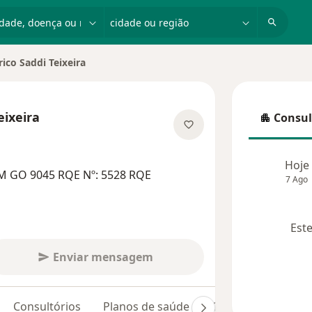
dade, doença ou nome
cidade ou região
ico Saddi Teixeira
cidade
eixeira
Consul
Consulta
re as especializações
Hoje
M GO 9045 RQE Nº: 5528 RQE
7 Ago
Este
Enviar mensagem
Consultórios
Planos de saúde
Opiniões (141)