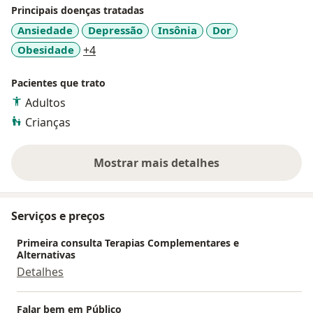
EFT
Principais doenças tratadas
Florais de Saint Germain
Ansiedade
Depressão
Insônia
Dor
Hipnose
a11y_sr_more_diseases
Obesidade
+4
Ho'oponopono
Parapsicologia Clínica
Pacientes que trato
Psicoterapia
Radiestesia
Adultos
Relaxamento
Crianças
Terapias de Regressão
Mostrar mais detalhes
“Conheça todas as teorias, domine todas as técnicas,
sobre a experiência
mas, ao tocar uma alma humana, seja apenas outra
alma humana.”
Serviços e preços
Carl Jung
Primeira consulta Terapias Complementares e
Alternativas
Detalhes
Falar bem em Público