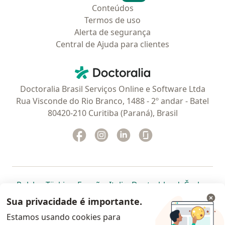
Conteúdos
Termos de uso
Alerta de segurança
Central de Ajuda para clientes
Contato
Doctoralia - Homepage
Doctoralia Brasil Serviços Online e Software Ltda
Rua Visconde do Rio Branco, 1488 - 2º andar - Batel
80420-210 Curitiba (Paraná), Brasil
Facebook
abre num novo separador
Instagram
abre num novo separador
Linkedin
abre num novo separad
Glassdoor
abre num novo se
abre num novo separador
abre num novo separador
abre num novo separador
abre num novo separado
abre num n
abre
Polska
,
Türkiye
,
España
,
Italia
,
Deutschland
,
Česko
,
abre num novo separador
abre num novo separador
abre num novo separador
abre num novo separa
abre num no
abre n
Portugal
,
México
,
Chile
,
Brasil
,
Argentina
,
Perú
,
Sua privacidade é importante.
abre num novo separad
Colombia
Estamos usando cookies para