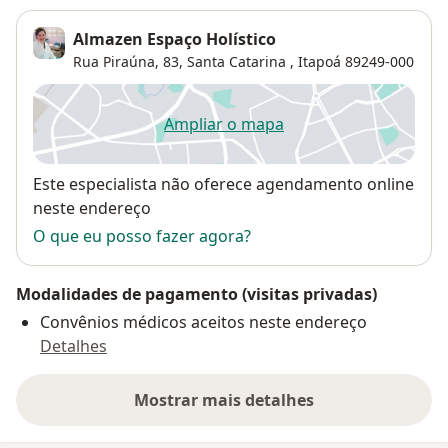
Almazen Espaço Holístico
Rua Piraúna, 83,
Santa Catarina
,
Itapoá
89249-000
Ampliar o mapa
abre num novo separador
Disponibilidade
Este especialista não oferece agendamento online
neste endereço
O que eu posso fazer agora?
Modalidades de pagamento (visitas privadas)
Convênios médicos aceitos neste endereço
Detalhes
Mostrar mais detalhes
sobre o endereço