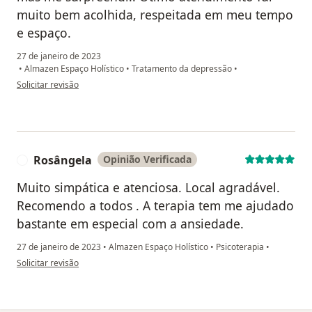
muito bem acolhida, respeitada em meu tempo
e espaço.
27 de janeiro de 2023
•
Almazen Espaço Holístico
•
Tratamento da depressão
•
na opinião do utilizador Anna
Solicitar revisão
Rosângela
Opinião Verificada
R
Muito simpática e atenciosa. Local agradável.
Recomendo a todos . A terapia tem me ajudado
bastante em especial com a ansiedade.
27 de janeiro de 2023
•
Almazen Espaço Holístico
•
Psicoterapia
•
na opinião do utilizador Rosângela
Solicitar revisão