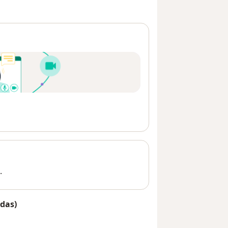
.
das)