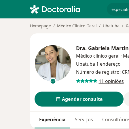
especiali
Homepage
Médico Clínico Geral
Ubatuba
G
Dra.
Gabriela Martin
Médico clínico geral
·
Ma
Ubatuba
1 endereço
Número de registro: CR
11 opiniões
Agendar consulta
Experiência
Serviços
Consultório