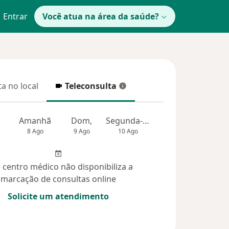
Entrar
Você atua na área da saúde?
a no local
Teleconsulta
 no local
Teleconsulta
Amanhã
Dom,
Segunda-feira
Ter,
Qua
8 Ago
9 Ago
10 Ago
11 Ago
12 Ag
 centro médico não disponibiliza a
marcação de consultas online
Solicite um atendimento