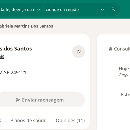
dade, doença ou nome
cidade ou região
abriela Martins Dos Santos
s dos Santos
Consult
Consulta
sobre as especializações
is
Hoje
M SP 249121
7 Ago
Este
Enviar mensagem
s
Planos de saúde
Opiniões (11)