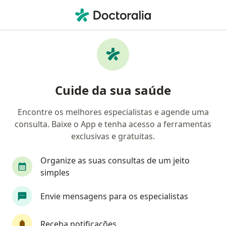
Men
Gastroenterologista • An Polis, Goiás GO
Filtros
Convênio
Mapa
Gastroenterologistas em An Polis
Cuide da sua saúde
Encontre os melhores especialistas e agende uma
Qual é o seu convênio?
consulta. Baixe o App e tenha acesso a ferramentas
Unimed
Geap Saúde
Unimed Intercâmbio
exclusivas e gratuitas.
Organize as suas consultas de um jeito
simples
Envie mensagens para os especialistas
Receba notificações