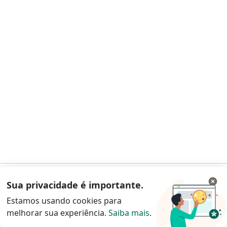
Antonio Ferreira Leite
Gastroenterologista, Cirurgião geral, Médico clínico geral
CRM 2728 GO - RQE 6866
Endereço 1
Endereço 2
Av. Miguel João s/n, Anápolis
•
Mapa
Hospital Municipal Jamel Cecílio
Esse especialista não oferece agendamento online para esse endereço.
Sua privacidade é importante.
Acessar App
Estamos usando cookies para
Solicite um atendimento
melhorar sua experiência.
Saiba mais
.
Continuar pelo site da Doctoralia