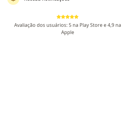
Dr. Danubio A. de Oliveira
Gastroenterologista
Avaliação dos usuários: 5 na Play Store e 4,9 na
376 opiniões
Apple
CRM GO 4092
RQE Nº: 10961
Endereço
Teleconsulta
Av. Jose Senador Lourenço Dias nº 798, Centro, Anápolis
•
Mapa
Centro Médico Maria Amélia
Primeira consulta gastroenterologia
R$ 480
Esse especialista não oferece agendamento online para esse endereço.
Solicite um atendimento
Especialistas disponíveis