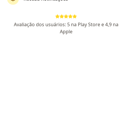
Dra. Maria Catarina Maues Ferreira De Fi
Avaliação dos usuários: 5 na Play Store e 4,9 na
·
Mais
Gastroenterologista
Apple
477 opiniões
CRM PA 5643 - RQE PARA GASTRO NÃO ENCONTRADO
Pacientes fiéis
Tv. Três de Maio, 971, Belém do Pará
•
Mapa
Brasmede - Centro Médico e Diagnóstico
Consulta Gastroenterologia
R$ 290
Esse especialista não oferece agendamento online para esse endereço.
Solicite um atendimento