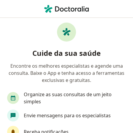
Men
Gastroenterologista • Belém do Pará, Pará PA
Filtros
Convênio
Mapa
Gastroenterologistas em Belém do Pará
Cuide da sua saúde
Encontre os melhores especialistas e agende uma
Qual é o seu convênio?
consulta. Baixe o App e tenha acesso a ferramentas
Unimed
Amil
Amazônia
Aspeb
A
exclusivas e gratuitas.
Organize as suas consultas de um jeito
simples
Envie mensagens para os especialistas
Receba notificações