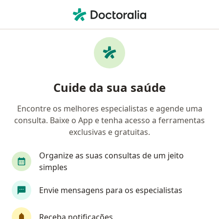
Men
Gastroenterologista • Colombo, Paraná PR
Filtros
Convênio
Mapa
Gastroenterologistas em Colombo
Cuide da sua saúde
Encontre os melhores especialistas e agende uma
Qual é o seu convênio?
consulta. Baixe o App e tenha acesso a ferramentas
EMBRATEL
Fundação Sanepar de Assistência S
exclusivas e gratuitas.
Organize as suas consultas de um jeito
simples
Envie mensagens para os especialistas
Receba notificações