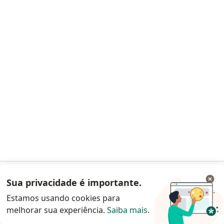
Gastroenterologistas Araucária
Gastroenterologistas Porto Alegre
Mais (3)
Mais na categoria: Cidades próximas Colombo
As doenças mais tratadas
Cirrose Hepática Colombo
Diarréia Colombo
Dispepsia Colombo
Doença de Crohn Colombo
Dor Abdominal Colombo
Sua privacidade é importante.
Acessar App
Mais (11)
Estamos usando cookies para
Mais na categoria: As doenças mais tratadas
melhorar sua experiência.
Saiba mais
.
Continuar pelo site da Doctoralia