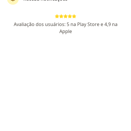
Dra. Ivete Hafemann
Gastroenterologista
Avaliação dos usuários: 5 na Play Store e 4,9 na
99 opiniões
Apple
CRM 11950 PR - RQE Nº: 24146 - RQE Nº: 6103
Pacientes fiéis
Endereço
Teleconsulta
Avenida Iguaçu 1236, Curitiba
•
Mapa
Consultório particular
Consulta gastroenterologista
R$ 900
Esse especialista não oferece agendamento online para esse endereço.
Solicite um atendimento