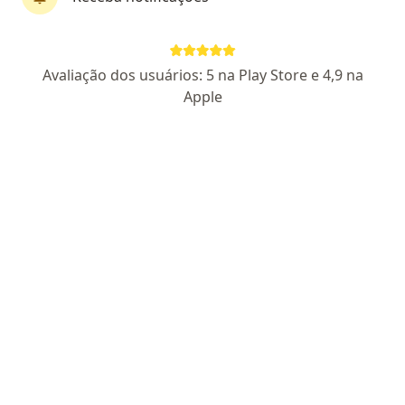
CRM GO 21319
- RQE Nº: 19911
RQE 17011
Pacientes fiéis
R. 87, Goiânia
•
Mapa
Avaliação dos usuários: 5 na Play Store e 4,9 na
Centro de Gastroenterologia Clínica do Esporte
Apple
Aceita FUSEX
Consulta Gastroenterologia
Esse especialista não oferece agendamento online para esse endereço.
Solicite um atendimento