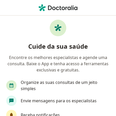
Men
Gastroenterologista • Goiânia, Goiás GO
Filtros
Convênio:
FUSEX
M
Gastroenterologistas FUSEX em Goiânia
Cuide da sua saúde
Encontre os melhores especialistas e agende uma
consulta. Baixe o App e tenha acesso a ferramentas
exclusivas e gratuitas.
Organize as suas consultas de um jeito
simples
Dr. Paulo Lucas Pinheiro de Brito
Envie mensagens para os especialistas
Gastroenterologista
55 opiniões
Receba notificações