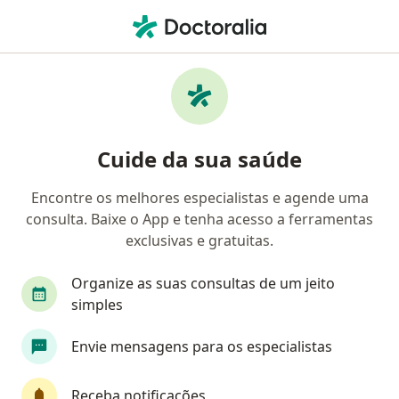
Men
Gastroenterologista • Nova Iguaçu, Rio de Janeiro RJ
Filtros
Convênio:
GAMA Saúde
Gastroenterologistas GAMA Saúde em Nova
Cuide da sua saúde
Iguaçu
Encontre os melhores especialistas e agende uma
consulta. Baixe o App e tenha acesso a ferramentas
exclusivas e gratuitas.
Organize as suas consultas de um jeito
simples
Dra. Carina Karraz
Envie mensagens para os especialistas
·
Mais
Gastroenterologista, Endoscopista, Internista
117 opiniões
Receba notificações