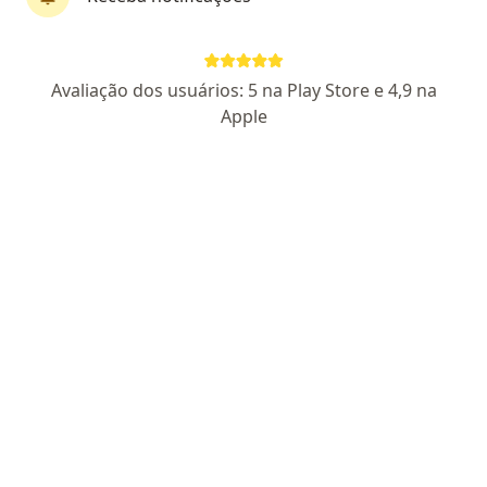
CRM: 30886-RS
RQE Nº: 23759
Porto Alegre
•
Mapa
Avaliação dos usuários: 5 na Play Store e 4,9 na
Esse especialista não oferece agendamento online para esse endereço.
Apple
Solicite um atendimento
Dra. Cristiane Valle Tovo
Gastroenterologista
CRM 13053 RS - RQE 11375 - RQE 8768