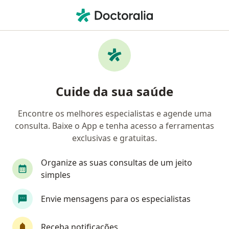
Men
Gastroenterologista • Cristo Redentor, Porto Alegre, Rio Grande do Sul RS
Filtros
• 1
Mapa
Gastroenterologistas em Cristo Redentor,
Cuide da sua saúde
Porto Alegre
Encontre os melhores especialistas e agende uma
consulta. Baixe o App e tenha acesso a ferramentas
exclusivas e gratuitas.
Organize as suas consultas de um jeito
simples
Dra. Adriana Hendler Mota
Envie mensagens para os especialistas
Gastroenterologista
2 opiniões
Receba notificações