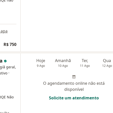
RQE não
apa
R$ 750
da
Hoje
Amanhã
Ter,
Qua
9 Ago
10 Ago
11 Ago
12 Ago
giã geral,
·
stivo
O agendamento online não está
disponível
RQE Não
Solicite um atendimento