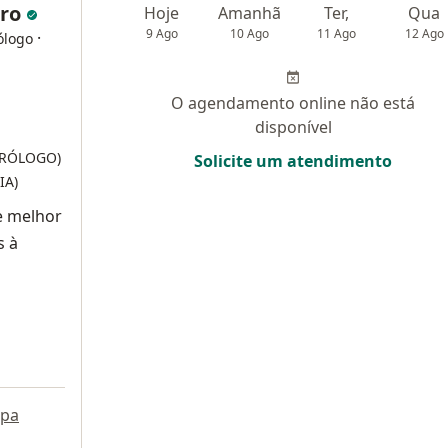
rro
Hoje
Amanhã
Ter,
Qua
9 Ago
10 Ago
11 Ago
12 Ago
·
ólogo
O agendamento online não está
disponível
UTRÓLOGO)
Solicite um atendimento
IA)
e melhor
s à
pa