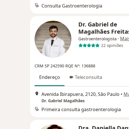
Consulta Gastroenterologia
Dr. Gabriel de
Magalhães Freit
·
Mai
Gastroenterologista
22 opiniões
CRM SP 242590
RQE Nº: 136888
Endereço
Teleconsulta
Avenida Ibirapuera, 2120, São Paulo
•
M
Dr. Gabriel Magalhães
Primeira consulta gastroenterologia
Dra. Daniella Dan