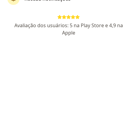
First Class
Pagamento online
Parcelamento disponível
Avaliação dos usuários: 5 na Play Store e 4,9 na
Dra. Jéssica Carpaneda
Apple
·
Mais
Generalista, Psiquiatra, Médica clínica geral
113 opiniões
CRM GO 31189
- RQE não encontrado para psiquiatria
Ansiedade, TDAH adulto, Depressão e Insônia
Pós-graduação em Psiquiatria e Saúde Mental –
Afya
Empatia, escuta atenta e explicações claras
Pacientes fiéis
Teleconsulta
R$ 400
Esse especialista não oferece agendamento online para esse endereço.
Solicite um atendimento