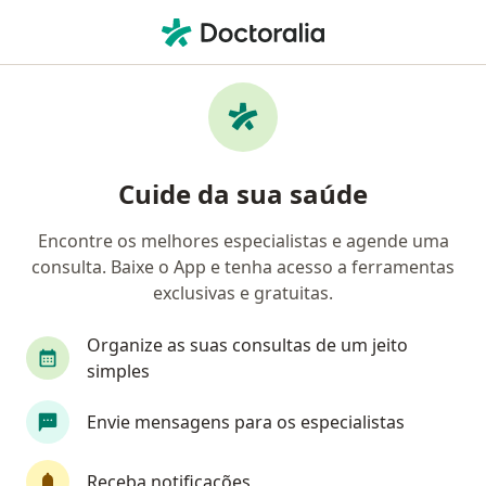
Men
Generalista
Filtros
• 1
Convênio
Generalistas online
Cuide da sua saúde
Encontre os melhores especialistas e agende uma
Qual é o seu convênio?
consulta. Baixe o App e tenha acesso a ferramentas
Unimed
Bradesco Saúde
Sul América Saú
exclusivas e gratuitas.
Organize as suas consultas de um jeito
simples
Envie mensagens para os especialistas
Receba notificações