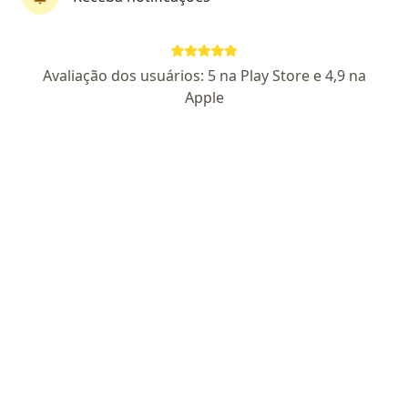
Dr. Glauber Corrêa Gobbato
·
Mais
Generalista, Médico clínico geral
146 opiniões
Avaliação dos usuários: 5 na Play Store e 4,9 na
CRM RS 55652
Apple
Pacientes fiéis
Endereço
Teleconsulta
Avenida Nossa Senhora de Lourdes, 63, Curitiba
•
Mapa
TELECONSULTA - CONSULTA ONLINE, SEM LOCAL FÍSICO.
Teleconsulta
R$ 110
Esse especialista não oferece agendamento online para esse endereço.
Solicite um atendimento