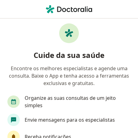
Men
Generalista • Pinhais, Paraná PR
Filtros
Convênio
Mapa
Generalistas em Pinhais
Cuide da sua saúde
Encontre os melhores especialistas e agende uma
Qual é o seu convênio?
consulta. Baixe o App e tenha acesso a ferramentas
exclusivas e gratuitas.
Organize as suas consultas de um jeito
simples
Envie mensagens para os especialistas
Receba notificações
Pagamento online
Parcelamento disponível