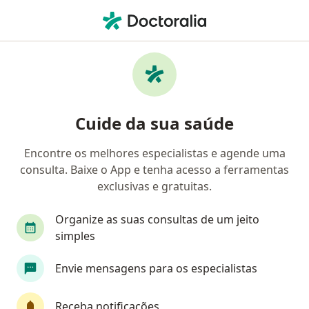
Men
Generalista • Madureira, Rio de Janeiro, Rio de Janeiro RJ
Filtros
• 1
Convênio
Mapa
Generalistas em Madureira, Rio de Janeiro
Cuide da sua saúde
Encontre os melhores especialistas e agende uma
Qual é o seu convênio?
consulta. Baixe o App e tenha acesso a ferramentas
Unimed
exclusivas e gratuitas.
Organize as suas consultas de um jeito
simples
Envie mensagens para os especialistas
Receba notificações