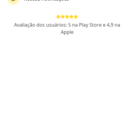
Dr. Carlos Felipe Restrepo
Generalista
Avaliação dos usuários: 5 na Play Store e 4,9 na
60 opiniões
Apple
CRM RJ 1033255
R. Carolina Machado, 560, Rio de Janeiro
•
Mapa
RIO NORTE SAUDE
Esse especialista não oferece agendamento online para esse endereço.
Solicite um atendimento