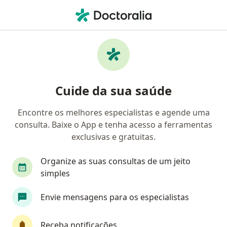
Men
Geriatra • Curitiba, Paraná PR
Filtros
Convênio:
Golden Cross
Geriatras Golden Cross em Curitiba
Cuide da sua saúde
Encontre os melhores especialistas e agende uma
consulta. Baixe o App e tenha acesso a ferramentas
exclusivas e gratuitas.
Organize as suas consultas de um jeito
simples
Dr. Guilherme Dietrich
Envie mensagens para os especialistas
·
Mais
Geriatra, Médico clínico geral
239 opiniões
Receba notificações