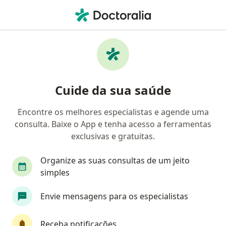
Men
Geriatra • Madureira, Rio de Janeiro, Rio de Janeiro RJ
Filtros
• 1
Convênio
Mapa
Geriatras em Madureira, Rio de Janeiro
Cuide da sua saúde
Encontre os melhores especialistas e agende uma
Qual é o seu convênio?
consulta. Baixe o App e tenha acesso a ferramentas
Unimed
Outro (Reembolso)
exclusivas e gratuitas.
Organize as suas consultas de um jeito
simples
Envie mensagens para os especialistas
Receba notificações