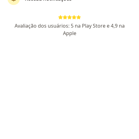
Dra. Kisi Barrientos
·
Mais
Geriatra, Endocrinologista
Avaliação dos usuários: 5 na Play Store e 4,9 na
45 opiniões
Apple
CRM RJ 1020595
RQE não encontrado para Endocrinologia
Médica com Pós Graduação em Geriatria
NÃO ESPECIALISTA
ESTRADA DO PORTELA , 99, Rio de Janeiro
•
Mapa
Dra kisi Barrientos
Consulta geriatria
R$ 390
Esse especialista não oferece agendamento online para esse endereço.
Solicite um atendimento