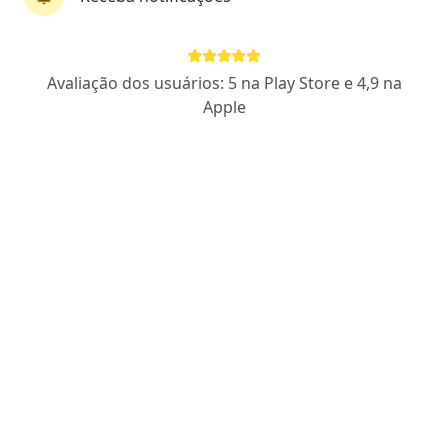
Med + Saúde
·
Mais
Geriatra, Cardiologista, Especialista em dor
Avaliação dos usuários: 5 na Play Store e 4,9 na
51 opiniões
Apple
ANDREA CARVALHO GUEDES: 5297842-6/RJ
Rua Urucuia, 764, Rio de Janeiro
•
Mapa
Med + Saúde
Nenhum profissional neste centro médico tem consultas disponíveis
Mostrar perfil