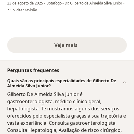
23 de agosto de 2025
•
Botafogo - Dr. Gilberto de Almeida Silva Junior
•
na opinião do utilizador A.R.
•
Solicitar revisão
Veja mais
opiniões acima
Perguntas frequentes
Quais são as principais especialidades de Gilberto De
Almeida Silva Junior?
Gilberto De Almeida Silva Junior é
gastroenterologista, médico clínico geral,
hepatologista. Te mostramos alguns dos serviços
oferecidos pelo especialista graças à sua trajetória e
vasta experiência: Consulta gastroenterologista,
Consulta Hepatologia, Avaliação de risco cirúrgico,