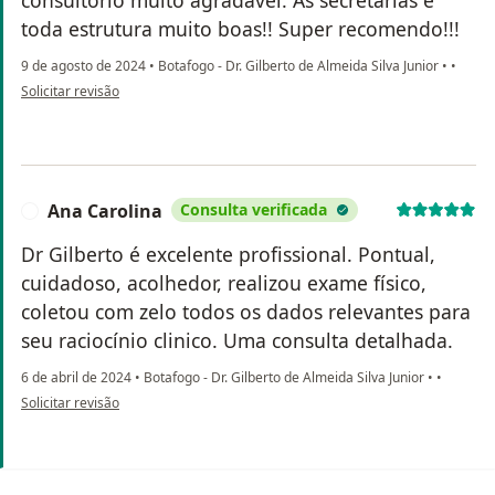
consultório muito agradável. As secretarias e
toda estrutura muito boas!! Super recomendo!!!
9 de agosto de 2024
•
Botafogo - Dr. Gilberto de Almeida Silva Junior
•
•
na opinião do utilizador Felippe
Solicitar revisão
Ana Carolina
Consulta verificada
A
Dr Gilberto é excelente profissional. Pontual,
cuidadoso, acolhedor, realizou exame físico,
coletou com zelo todos os dados relevantes para
seu raciocínio clinico. Uma consulta detalhada.
6 de abril de 2024
•
Botafogo - Dr. Gilberto de Almeida Silva Junior
•
•
na opinião do utilizador Ana Carolina
Solicitar revisão