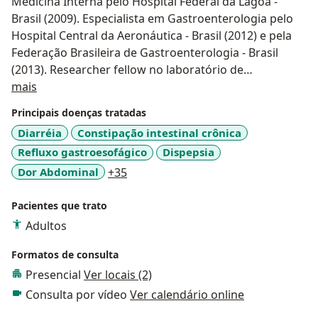
Medicina Interna pelo Hospital Federal da Lagoa -
Brasil (2009). Especialista em Gastroenterologia pelo
Hospital Central da Aeronáutica - Brasil (2012) e pela
Federação Brasileira de Gastroenterologia - Brasil
(2013). Researcher fellow no laboratório de
Sobre mim
hemodinâmica hepática do Hospital de Clínic de
mais
Barcelona, Espanha, 2013-2016. Mestre em pesquisa
Principais doenças tratadas
clínica em doenças hepáticas pela Universidade de
Diarréia
Constipação intestinal crônica
Barcelona, Espanha (2014). Doutor em medicina pela
Refluxo gastroesofágico
Dispepsia
Universidade de Barcelona, Espanha (2019). Professor
colaborador em medicina na Unigranrio (2020-2022).
a11y_sr_more_diseases
Dor Abdominal
+35
Membro titular da Sociedade Brasileira de Hepatologia
- Brasil. Especialista em Hepatologia pela Sociedade
Pacientes que trato
Brasileira de Hepatologia (SBH, 2021).
Adultos
Formatos de consulta
Presencial
Ver locais (2)
Consulta por vídeo
Ver calendário online