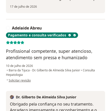
17 de julho de 2026
Adelaide Abreu
A
Pagamento e consulta verificados
Profissional competente, super atencioso,
atendimento sem pressa e humanizado
10 de julho de 2026
•
Barra da Tijuca - Dr. Gilberto de Almeida Silva Junior
•
Consulta
Hepatologia
na opinião do utilizador Adelaide Abreu
•
Solicitar revisão
Dr. Gilberto De Almeida Silva Junior
Obrigado pela confiança no seu tratamento.
Agradeço imensamente o reconhecimento e o