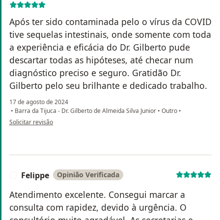
Após ter sido contaminada pelo o vírus da COVID
tive sequelas intestinais, onde somente com toda
a experiência e eficácia do Dr. Gilberto pude
descartar todas as hipóteses, até checar num
diagnóstico preciso e seguro. Gratidão Dr.
Gilberto pelo seu brilhante e dedicado trabalho.
17 de agosto de 2024
•
Barra da Tijuca - Dr. Gilberto de Almeida Silva Junior
•
Outro
•
na opinião do utilizador Andrea Trocado Paes Souza
Solicitar revisão
Felippe
Opinião Verificada
F
Atendimento excelente. Consegui marcar a
consulta com rapidez, devido à urgência. O