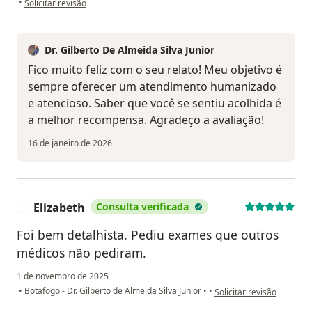
•
Solicitar revisão
Dr. Gilberto De Almeida Silva Junior
Fico muito feliz com o seu relato! Meu objetivo é
sempre oferecer um atendimento humanizado
e atencioso. Saber que você se sentiu acolhida é
a melhor recompensa. Agradeço a avaliação!
16 de janeiro de 2026
Elizabeth
Consulta verificada
E
Foi bem detalhista. Pediu exames que outros
médicos não pediram.
1 de novembro de 2025
na opinião do utilizador E
•
Botafogo - Dr. Gilberto de Almeida Silva Junior
•
•
Solicitar revisão