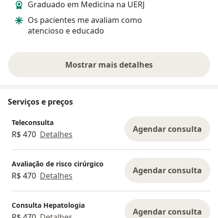
Graduado em Medicina na UERJ
intestinais, 
a experiência e
Os pacientes me avaliam como
Gilberto pude descartar todas as
atencioso e educado
hipóteses, at
diagnóstico...
Mostrar mais detalhes
sobre a experiência
Serviços e preços
Teleconsulta
Agendar consulta
R$ 470
Detalhes
Avaliação de risco cirúrgico
Agendar consulta
R$ 470
Detalhes
Consulta Hepatologia
Agendar consulta
R$ 470
Detalhes