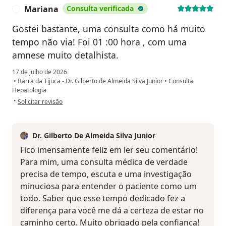
Mariana
Consulta verificada
M
Gostei bastante, uma consulta como há muito
tempo não via! Foi 01 :00 hora , com uma
amnese muito detalhista.
17 de julho de 2026
•
Barra da Tijuca - Dr. Gilberto de Almeida Silva Junior
•
Consulta
Hepatologia
na opinião do utilizador Mariana
•
Solicitar revisão
Dr. Gilberto De Almeida Silva Junior
Fico imensamente feliz em ler seu comentário!
Para mim, uma consulta médica de verdade
precisa de tempo, escuta e uma investigação
minuciosa para entender o paciente como um
todo. Saber que esse tempo dedicado fez a
diferença para você me dá a certeza de estar no
caminho certo. Muito obrigado pela confiança!