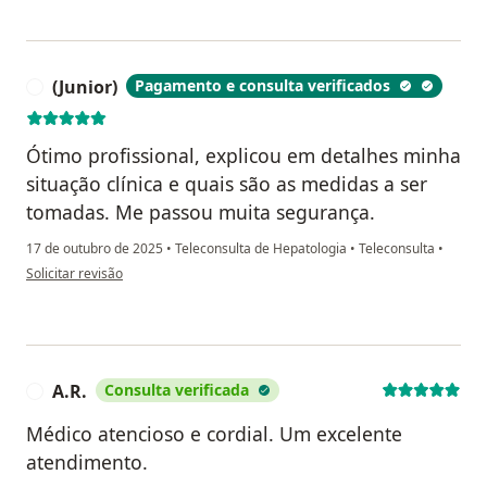
(Junior)
Pagamento e consulta verificados
(
Ótimo profissional, explicou em detalhes minha
situação clínica e quais são as medidas a ser
tomadas. Me passou muita segurança.
17 de outubro de 2025
•
Teleconsulta de Hepatologia
•
Teleconsulta
•
na opinião do utilizador (Junior)
Solicitar revisão
A.R.
Consulta verificada
A
Médico atencioso e cordial. Um excelente
atendimento.