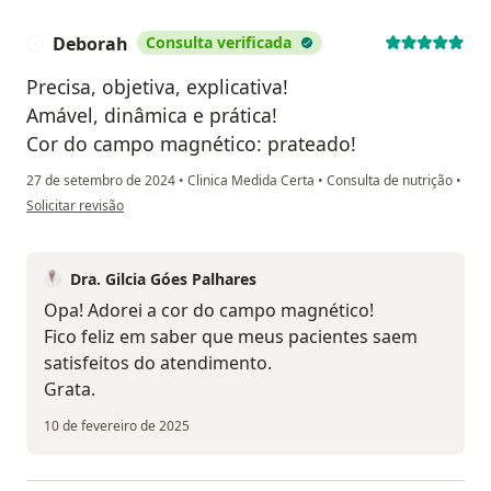
Deborah
Consulta verificada
D
Precisa, objetiva, explicativa!
Amável, dinâmica e prática!
Cor do campo magnético: prateado!
27 de setembro de 2024
•
Clinica Medida Certa
•
Consulta de nutrição
•
na opinião do utilizador Deborah
Solicitar revisão
Dra. Gilcia Góes Palhares
Opa! Adorei a cor do campo magnético!
Fico feliz em saber que meus pacientes saem
satisfeitos do atendimento.
Grata.
10 de fevereiro de 2025