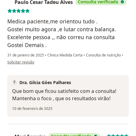
Paulo Cesar Tadeu Alves
Consulta verificada
P
Medica paciente,me orientou tudo .
Gostei muito agora ,e lutar contra balança.
Excelente pessoa ,, não correu na consulta
Gostei Demais .
31 de janeiro de 2025
•
Clinica Medida Certa
•
Consulta de nutrição
•
na opinião do utilizador Paulo Cesar Tadeu Alves
Solicitar revisão
Dra. Gilcia Góes Palhares
Que bom que ficou satisfeito com a consulta!
Mantenha o foco , que os resultados virão!
10 de fevereiro de 2025