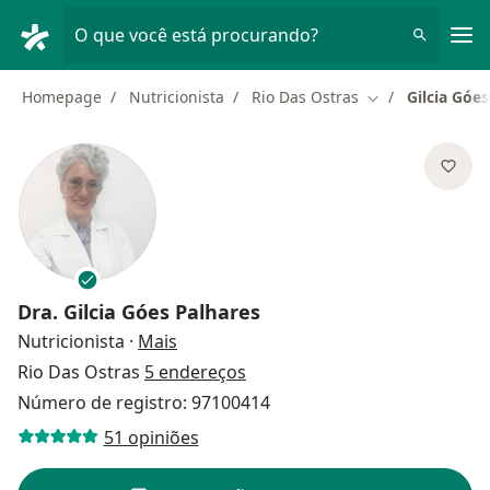
Men
O que você está procurando?
Homepage
Nutricionista
Rio Das Ostras
Gilcia Góes
Mudar de cidad
Dra.
Gilcia Góes Palhares
sobre as especializações
Nutricionista
·
Mais
Rio Das Ostras
5 endereços
Número de registro: 97100414
51 opiniões