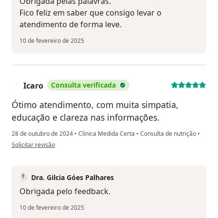
Obrigada pelas palavras.
Fico feliz em saber que consigo levar o
atendimento de forma leve.
10 de fevereiro de 2025
Icaro
Consulta verificada
I
Ótimo atendimento, com muita simpatia,
educação e clareza nas informações.
28 de outubro de 2024
•
Clinica Medida Certa
•
Consulta de nutrição
•
na opinião do utilizador Icaro
Solicitar revisão
Dra. Gilcia Góes Palhares
Obrigada pelo feedback.
10 de fevereiro de 2025