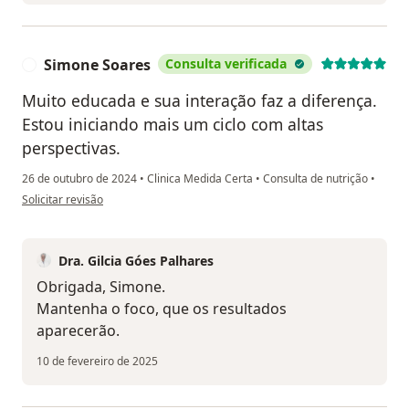
Simone Soares
Consulta verificada
S
Muito educada e sua interação faz a diferença.
Estou iniciando mais um ciclo com altas
perspectivas.
26 de outubro de 2024
•
Clinica Medida Certa
•
Consulta de nutrição
•
na opinião do utilizador Simone Soares
Solicitar revisão
Dra. Gilcia Góes Palhares
Obrigada, Simone.
Mantenha o foco, que os resultados
aparecerão.
10 de fevereiro de 2025