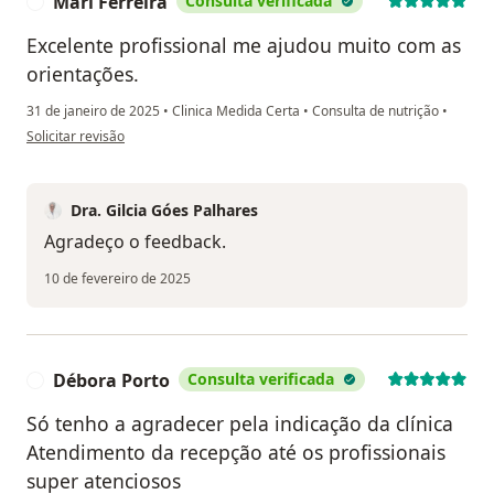
Mari Ferreira
Consulta verificada
M
Excelente profissional me ajudou muito com as
orientações.
31 de janeiro de 2025
•
Clinica Medida Certa
•
Consulta de nutrição
•
na opinião do utilizador Mari Ferreira
Solicitar revisão
Dra. Gilcia Góes Palhares
Agradeço o feedback.
10 de fevereiro de 2025
Débora Porto
Consulta verificada
D
Só tenho a agradecer pela indicação da clínica
Atendimento da recepção até os profissionais
super atenciosos