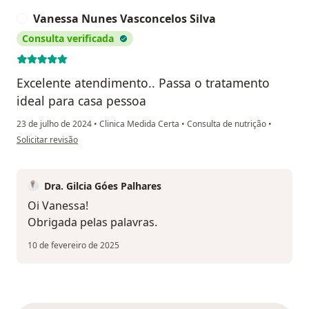
Vanessa Nunes Vasconcelos Silva
V
Consulta verificada
Excelente atendimento.. Passa o tratamento
ideal para casa pessoa
23 de julho de 2024
•
Clinica Medida Certa
•
Consulta de nutrição
•
na opinião do utilizador Vanessa Nunes Vasconcelos Silva
Solicitar revisão
Dra. Gilcia Góes Palhares
Oi Vanessa!
Obrigada pelas palavras.
10 de fevereiro de 2025