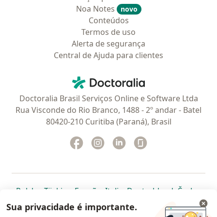
Noa Notes
novo
Conteúdos
Termos de uso
Alerta de segurança
Central de Ajuda para clientes
Contato
Doctoralia - Homepage
Doctoralia Brasil Serviços Online e Software Ltda
Rua Visconde do Rio Branco, 1488 - 2º andar - Batel
80420-210 Curitiba (Paraná), Brasil
Facebook
abre num novo separador
Instagram
abre num novo separador
Linkedin
abre num novo separad
Glassdoor
abre num novo se
abre num novo separador
abre num novo separador
abre num novo separador
abre num novo separado
abre num n
abre
Polska
,
Türkiye
,
España
,
Italia
,
Deutschland
,
Česko
,
abre num novo separador
abre num novo separador
abre num novo separador
abre num novo separa
abre num no
abre n
Portugal
,
México
,
Chile
,
Brasil
,
Argentina
,
Perú
,
Sua privacidade é importante.
abre num novo separad
Colombia