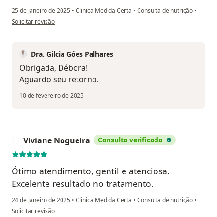
25 de janeiro de 2025
•
Clinica Medida Certa
•
Consulta de nutrição
•
na opinião do utilizador Débora Porto
Solicitar revisão
Dra. Gilcia Góes Palhares
Obrigada, Débora!
Aguardo seu retorno.
10 de fevereiro de 2025
Viviane Nogueira
Consulta verificada
V
Ótimo atendimento, gentil e atenciosa.
Excelente resultado no tratamento.
24 de janeiro de 2025
•
Clinica Medida Certa
•
Consulta de nutrição
•
na opinião do utilizador Viviane Nogueira
Solicitar revisão