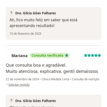
Dra. Gilcia Góes Palhares
Ah, fico muito feliz em saber que está
apresentando resultado!
10 de fevereiro de 2025
Mariana
Consulta verificada
M
Que consulta boa e agradável.
Muito atenciosa, explicativa, gentil demaisssss
22 de novembro de 2024
•
Clinica Medida Certa
•
Consulta de nutrição
na opinião do utilizador Mariana
•
Solicitar revisão
Dra. Gilcia Góes Palhares