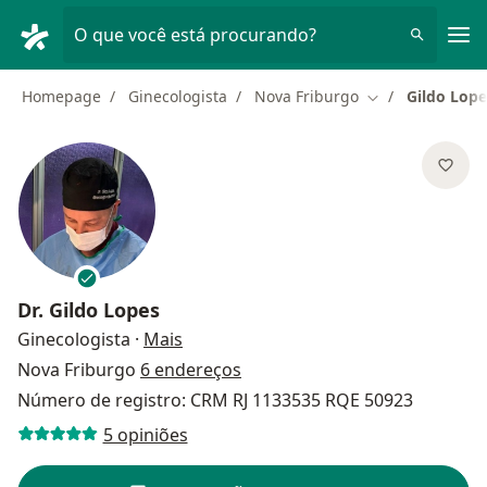
Men
O que você está procurando?
Homepage
Ginecologista
Nova Friburgo
Gildo Lope
Mudar de cidad
Dr.
Gildo Lopes
sobre as especializações
Ginecologista
·
Mais
Nova Friburgo
6 endereços
Número de registro: CRM RJ 1133535 RQE 50923
5 opiniões