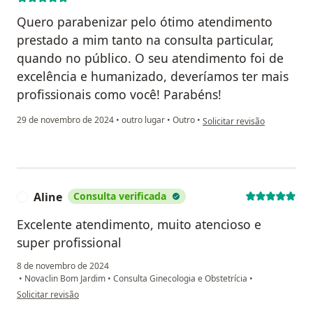
Quero parabenizar pelo ótimo atendimento
prestado a mim tanto na consulta particular,
quando no público. O seu atendimento foi de
excelência e humanizado, deveríamos ter mais
profissionais como você! Parabéns!
na opinião do utilizador Dr
29 de novembro de 2024
•
outro lugar
•
Outro
•
Solicitar revisão
Aline
Consulta verificada
A
Excelente atendimento, muito atencioso e
super profissional
8 de novembro de 2024
•
Novaclin Bom Jardim
•
Consulta Ginecologia e Obstetrícia
•
na opinião do utilizador Aline
Solicitar revisão