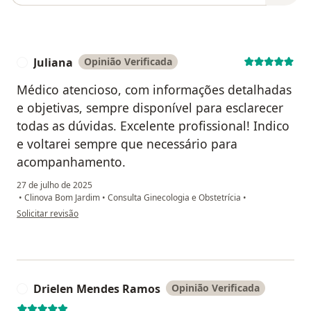
Juliana
Opinião Verificada
J
Médico atencioso, com informações detalhadas
e objetivas, sempre disponível para esclarecer
todas as dúvidas. Excelente profissional! Indico
e voltarei sempre que necessário para
acompanhamento.
27 de julho de 2025
•
Clinova Bom Jardim
•
Consulta Ginecologia e Obstetrícia
•
na opinião do utilizador Juliana
Solicitar revisão
Drielen Mendes Ramos
Opinião Verificada
D