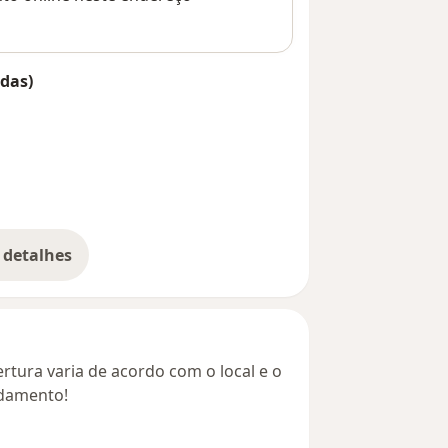
das)
 detalhes
bre o endereço
rtura varia de acordo com o local e o
ndamento!