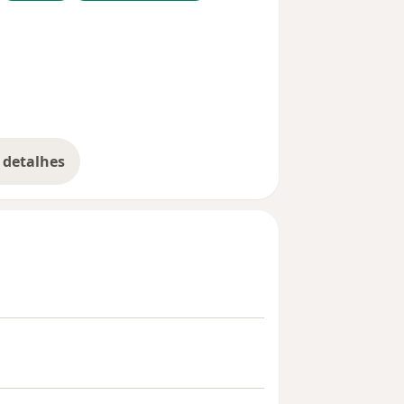
ore_diseases
 detalhes
bre a experiência