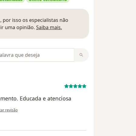
 por isso os especialistas não
Saber mais sobre pareceres
ir uma opinião.
Saiba mais.
m opiniões
dimento. Educada e atenciosa
inião do utilizador EPO
itar revisão