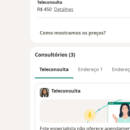
Teleconsulta
R$ 450
Detalhes
Como mostramos os preços?
Consultórios (3)
Teleconsulta
Endereço 1
Endereç
Teleconsulta
Disponibilidade
Este especialista não oferece agendame