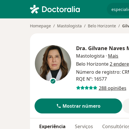
especiali
Homepage
Mastologista
Belo Horizonte
Gil
Dra.
Gilvane Naves 
sobr
Mastologista
·
Mais
Belo Horizonte
2 ender
Número de registro: C
RQE Nº: 16577
288 opiniões
Mostrar número
Experiência
Serviços
Consultório