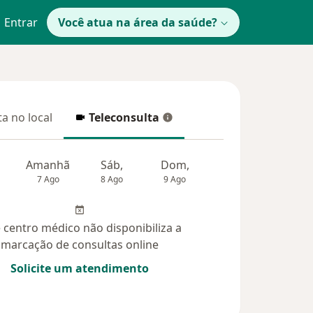
Entrar
Você atua na área da saúde?
a no local
Teleconsulta
 no local
Teleconsulta
Amanhã
Sáb,
Dom,
Segunda-feira
Ter,
7 Ago
8 Ago
9 Ago
10 Ago
11 Ag
 centro médico não disponibiliza a
marcação de consultas online
Solicite um atendimento