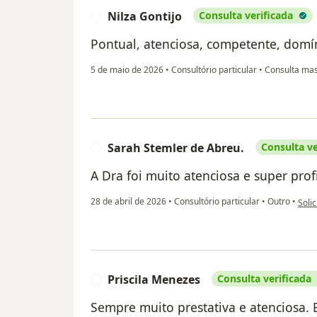
Nilza Gontijo
Consulta verificada
N
Pontual, atenciosa, competente, domí
5 de maio de 2026
•
Consultório particular
•
Consulta mas
Sarah Stemler de Abreu.
Consulta ve
S
A Dra foi muito atenciosa e super prof
na o
28 de abril de 2026
•
Consultório particular
•
Outro
•
Solic
Priscila Menezes
Consulta verificada
P
Sempre muito prestativa e atenciosa.