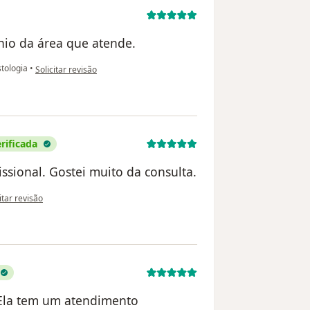
nio da área que atende.
na opinião do utilizador Nilza Gontijo
tologia
•
Solicitar revisão
rificada
issional. Gostei muito da consulta.
pinião do utilizador Sarah Stemler de Abreu.
itar revisão
 Ela tem um atendimento