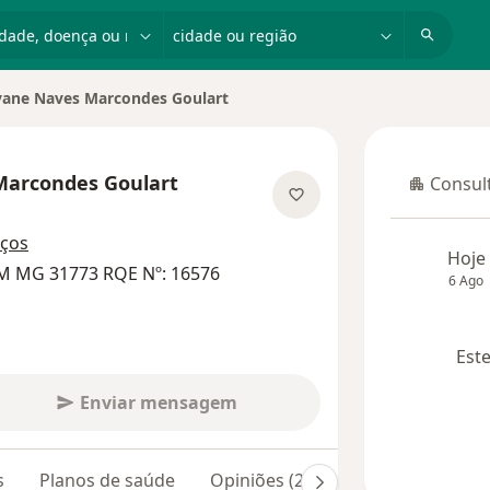
dade, doença ou nome
cidade ou região
vane Naves Marcondes Goulart
Marcondes Goulart
Consult
Consulta
e as especializações
eços
Hoje
RM MG 31773 RQE Nº: 16576
6 Ago
Este
Enviar mensagem
s
Planos de saúde
Opiniões (288)