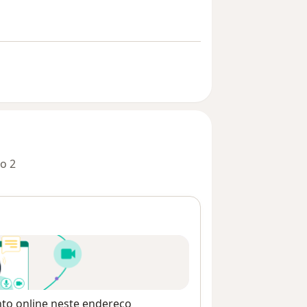
o 2
nto online neste endereço