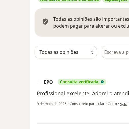
Todas as opiniões são importantes,
podem pagar para alterar ou exclu
Pesquisar e
EPO
Consulta verificada
E
Profissional excelente. Adorei o aten
na op
9 de maio de 2026
•
Consultório particular
•
Outro
•
Solic