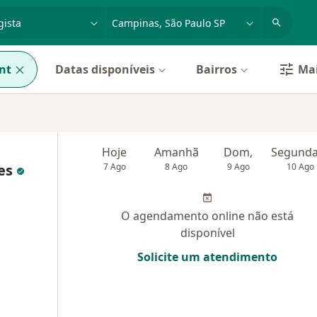
dade, doença ou nome
cidade ou região
nt
Datas disponíveis
Bairros
Mai
Hoje
Amanhã
Dom,
es
7 Ago
8 Ago
9 Ago
10 Ago
O agendamento online não está
disponível
Solicite um atendimento