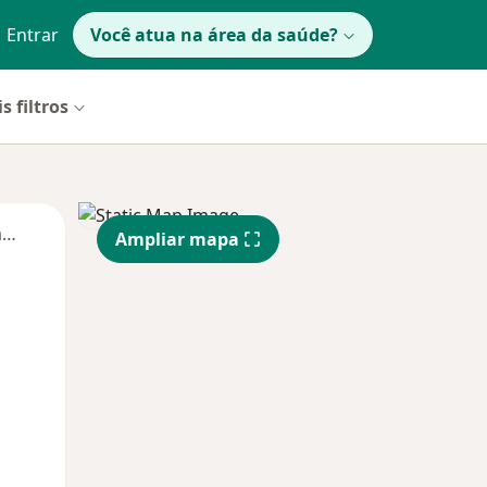
Entrar
Você atua na área da saúde?
s filtros
Segunda-feira
Ter,
Qua
Qui,
Ampliar mapa
11 Ago
12 Ago
13 Ago