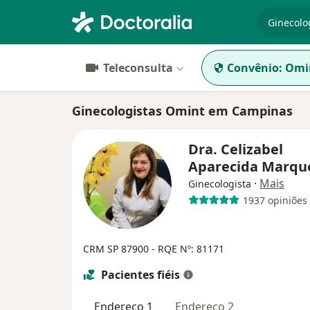
especiali
Teleconsulta
Convênio:
Omi
Ginecologistas Omint em Campinas
Dra. Celizabel
Aparecida Marqu
·
Mais
Ginecologista
1937 opiniões
CRM SP 87900 - RQE Nº: 81171
Pacientes fiéis
Endereço 1
Endereço 2