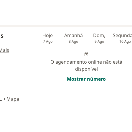
us
Hoje
Amanhã
Dom,
7 Ago
8 Ago
9 Ago
10 Ago
Mais
O agendamento online não está
disponível
Mostrar número
oraes Salles, 2361, Campinas
•
Mapa