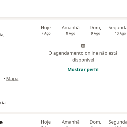
Hoje
Amanhã
Dom,
7 Ago
8 Ago
9 Ago
10 Ago
ta,
O agendamento online não está
disponível
Mostrar perfil
 Campinas
•
Mapa
cia
e
Hoje
Amanhã
Dom,