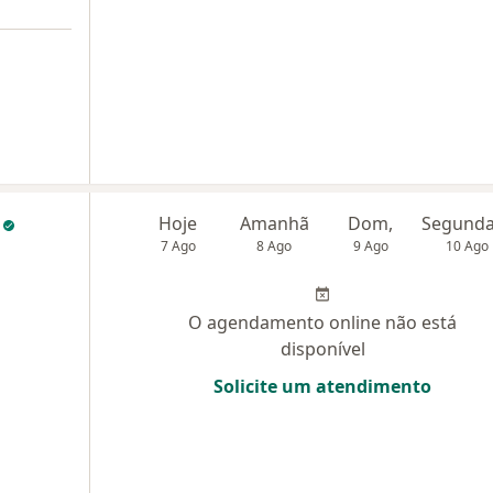
i
Hoje
Amanhã
Dom,
7 Ago
8 Ago
9 Ago
10 Ago
O agendamento online não está
disponível
Solicite um atendimento