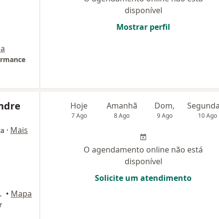
disponível
Mostrar perfil
a
formance
andre
Hoje
Amanhã
Dom,
7 Ago
8 Ago
9 Ago
10 Ago
·
Mais
ta
O agendamento online não está
disponível
Solicite um atendimento
ala 33, Campinas
•
Mapa
r