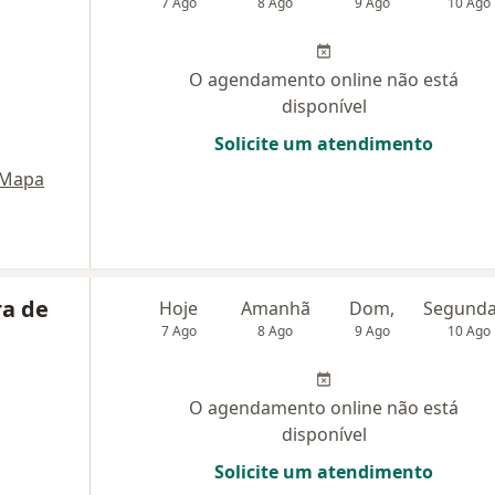
7 Ago
8 Ago
9 Ago
10 Ago
O agendamento online não está
disponível
Solicite um atendimento
Mapa
ra de
Hoje
Amanhã
Dom,
7 Ago
8 Ago
9 Ago
10 Ago
O agendamento online não está
disponível
Solicite um atendimento