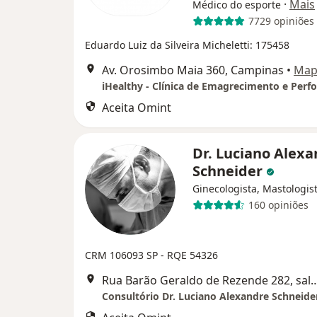
·
Mais
Médico do esporte
7729 opiniões
Eduardo Luiz da Silveira Micheletti: 175458
Av. Orosimbo Maia 360, Campinas
•
Map
iHealthy - Clínica de Emagrecimento e Per
Aceita Omint
Dr. Luciano Alex
Schneider
Ginecologista, Mastologis
160 opiniões
CRM 106093 SP - RQE 54326
Rua Barão Geraldo de Rezende 282, s
Consultório Dr. Luciano Alexandre Schneide