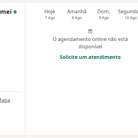
lomei
Hoje
Amanhã
Dom,
7 Ago
8 Ago
9 Ago
10 Ago
O agendamento online não está
disponível
Solicite um atendimento
Mapa