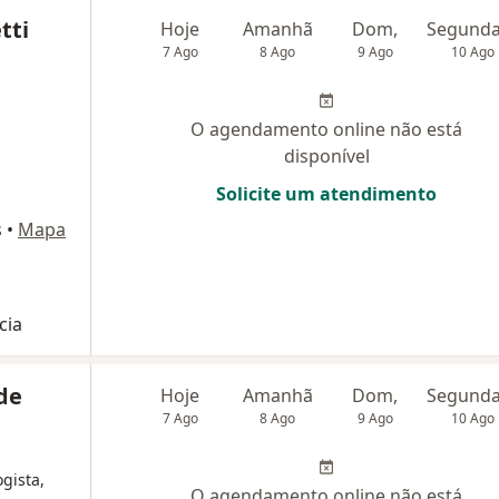
tti
Hoje
Amanhã
Dom,
7 Ago
8 Ago
9 Ago
10 Ago
O agendamento online não está
disponível
Solicite um atendimento
s
•
Mapa
cia
 de
Hoje
Amanhã
Dom,
7 Ago
8 Ago
9 Ago
10 Ago
gista,
O agendamento online não está